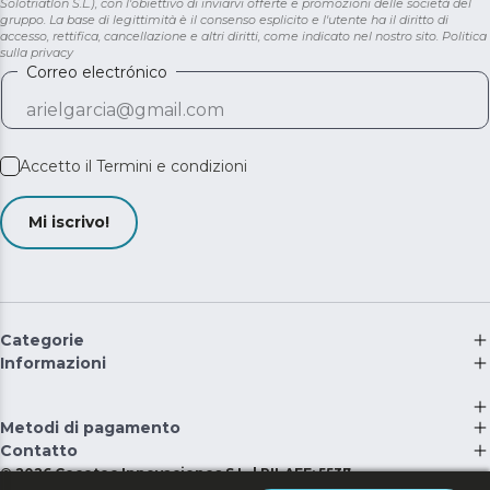
Solotriatlon S.L.), con l'obiettivo di inviarvi offerte e promozioni delle società del
gruppo. La base di legittimità è il consenso esplicito e l'utente ha il diritto di
accesso, rettifica, cancellazione e altri diritti, come indicato nel nostro sito.
Politica
sulla privacy
Correo electrónico
Accetto il
Termini e condizioni
Mi iscrivo!
Categorie
Informazioni
Metodi di pagamento
Contatto
©
2026
Cecotec Innovaciones S.L. | RII-AEE: 5537