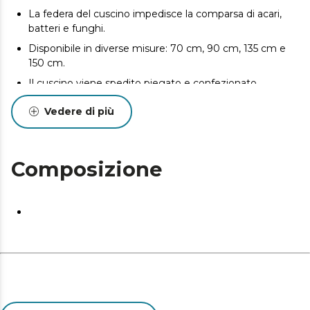
La federa del cuscino impedisce la comparsa di acari,
batteri e funghi.
Disponibile in diverse misure: 70 cm, 90 cm, 135 cm e
150 cm.
Il cuscino viene spedito piegato e confezionato
sottovuoto perché arrivi a casa tua nelle migliori
Vedere di più
condizioni.
Composizione