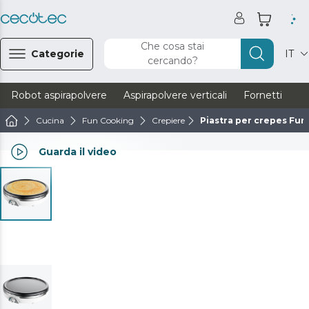
Che cosa stai
Categorie
IT
cercando?
Robot aspirapolvere
Aspirapolvere verticali
Fornetti
Ve
Cucina
Fun Cooking
Crepiere
Piastra per crepes Fun
Guarda il video