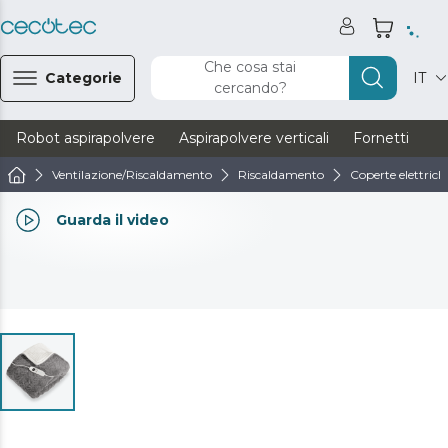
Che cosa stai
Categorie
IT
cercando?
Robot aspirapolvere
Aspirapolvere verticali
Fornetti
Ve
Ventilazione/Riscaldamento
Riscaldamento
Coperte elettrich
Guarda il video