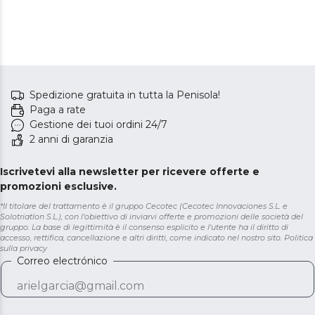
Spedizione gratuita in tutta la Penisola!
Paga a rate
Gestione dei tuoi ordini 24/7
2 anni di garanzia
Iscrivetevi alla newsletter per ricevere offerte e
promozioni esclusive.
*Il titolare del trattamento è il gruppo Cecotec (Cecotec Innovaciones S.L. e
Solotriatlon S.L.), con l'obiettivo di inviarvi offerte e promozioni delle società del
gruppo. La base di legittimità è il consenso esplicito e l'utente ha il diritto di
accesso, rettifica, cancellazione e altri diritti, come indicato nel nostro sito.
Politica
sulla privacy
Correo electrónico