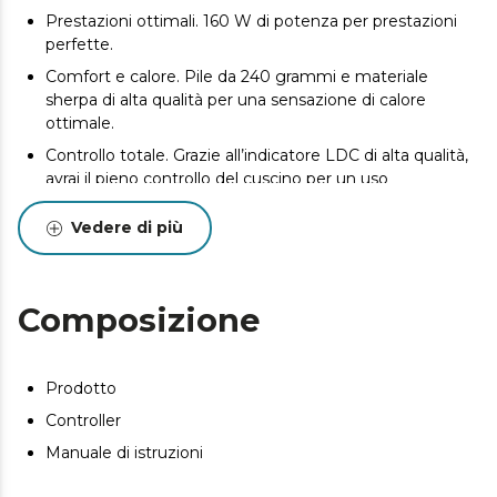
Prestazioni ottimali. 160 W di potenza per prestazioni
perfette.
Comfort e calore. Pile da 240 grammi e materiale
sherpa di alta qualità per una sensazione di calore
ottimale.
Controllo totale. Grazie all’indicatore LDC di alta qualità,
avrai il pieno controllo del cuscino per un uso
personalizzato.
Vedere di più
Spegnimento automatico: dopo un periodo di inutilizzo,
la coperta elettrica si spegne automaticamente per
garantire la vostra sicurezza.
Composizione
Facile da lavare. Rimuovi il controller LCD e lavala
comodamente in lavatrice.
Prodotto
Controller
Manuale di istruzioni