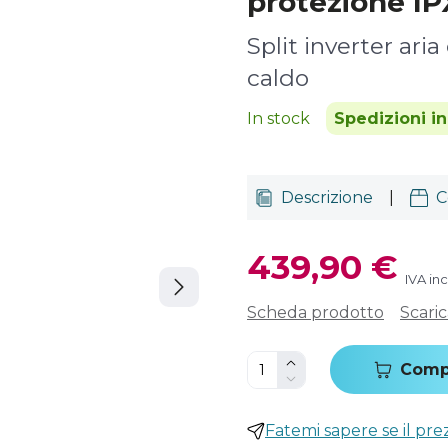
protezione IP
Split inverter ari
caldo
In stock
Spedizioni i
Descrizione
|
C
439,90 €
IVA in
Scheda prodotto
Scari
Comp
Fatemi sapere se il pr