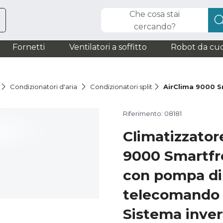
Che cosa stai
cercando?
Fornetti
Ventilatori a soffitto
Robot da cuc
Condizionatori d'aria
Condizionatori split
AirClima 9000 
Riferimento: 08181
Climatizzatore
9000 Smartfr
con pompa di 
telecomando e
Sistema inver