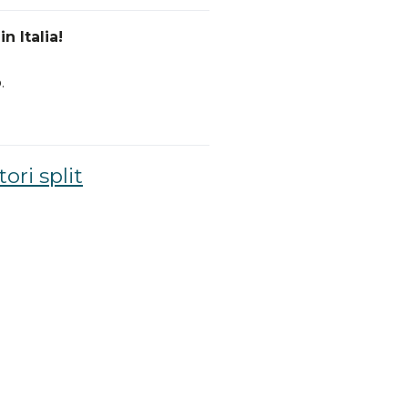
n Italia!
.
ori split