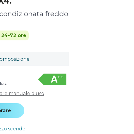
X4.
a condizionata freddo
n 24-72 ore
omposizione
clusa
care manuale d'uso
rare
ezzo scende