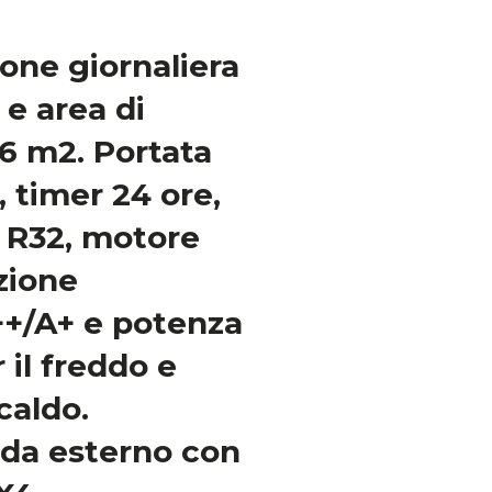
one giornaliera
 e area di
16 m2. Portata
 timer 24 ore,
as R32, motore
zione
++/A+ e potenza
 il freddo e
caldo.
da esterno con