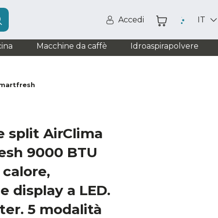
Accedi
IT
ina
Macchine da caffè
Idroaspirapolvere
Smartfresh
 split AirClima
esh 9000 BTU
calore,
 display a LED.
ter. 5 modalità