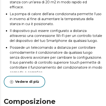
stanza con un’area di 20 m2 in modo rapido ed
efficace.
La pompa di calore dell’aria condizionata permette l’uso
in inverno al fine di aumentare la temperatura della
stanza in cui è posizionato.
Il dispositivo può essere configurato a distanza
attraverso una connessione Wi-Fi per un controllo totale
del dispositivo del tuo Smartphone da qualsiasi luogo.
Possiede un telecomando a distanza per controllare
comodamente il condizionatore da qualsiasi luogo
senza doversi avvicinare per cambiare la configurazione.
Il suo pannello di controllo superiore touch permette di
controllare il funzionamento del condizionatore in modo
comodo e semplice.
Il display LED mostra tutte le configurazioni possibili e
Vedere di più
quelle in uso in ogni momento al fine di offrire un
semplice controllo dell’aria condizionata.
Il condizionatore è dotato di 5 modalità di
Composizione
funzionamento: modalità Ventilatore, Refrigerazione,