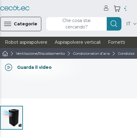
Che cosa stai
Categorie
IT
cercando?
Robot aspirapolvere
Aspirapolvere verticali
Fornetti
Ve
Ventilazione/Riscaldamento
Condizionatori d'aria
Condizionat
Guarda il video