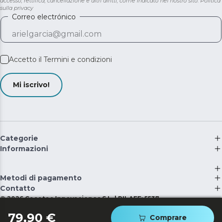
accesso, rettifica, cancellazione e altri diritti, come indicato nel nostro sito.
Politica
sulla privacy
Correo electrónico
Accetto il
Termini e condizioni
Mi iscrivo!
Categorie
Informazioni
Metodi di pagamento
Contatto
©
2026
Cecotec Innovaciones S.L. | RII-AEE: 5537
79,90 €
Comprare