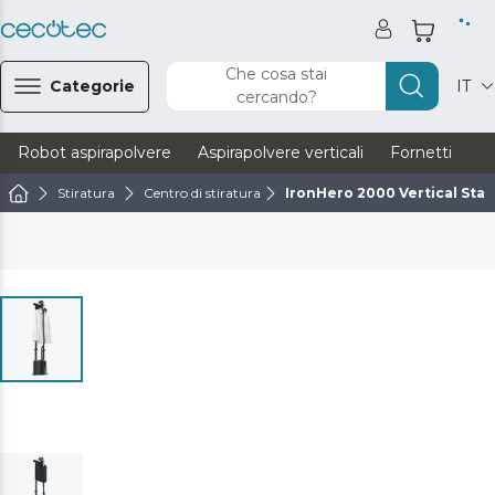
Che cosa stai
Categorie
IT
cercando?
Robot aspirapolvere
Aspirapolvere verticali
Fornetti
Ve
Stiratura
Centro di stiratura
IronHero 2000 Vertical Stat