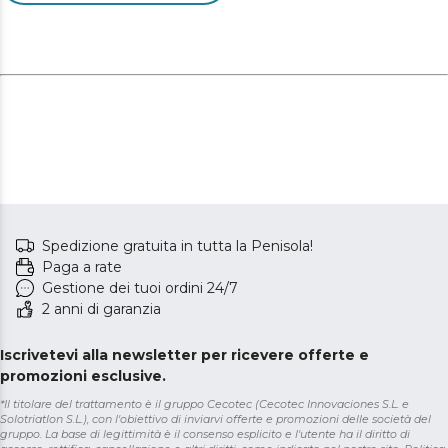
Spedizione gratuita in tutta la Penisola!
Paga a rate
Gestione dei tuoi ordini 24/7
2 anni di garanzia
Iscrivetevi alla newsletter per ricevere offerte e
promozioni esclusive.
*Il titolare del trattamento è il gruppo Cecotec (Cecotec Innovaciones S.L. e
Solotriatlon S.L.), con l'obiettivo di inviarvi offerte e promozioni delle società del
gruppo. La base di legittimità è il consenso esplicito e l'utente ha il diritto di