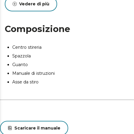
Comprende accessori come un guanto ignifugo e una
Vedere di più
spazzola per rimuovere lanugine, fili e spazzolare i
vestiti.
Composizione
Centro stireria
Spazzola
Guanto
Manuale di istruzioni
Asse da stiro
Scaricare il manuale