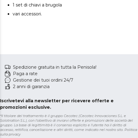
1 set di chiavi a brugola
vari accessori.
Spedizione gratuita in tutta la Penisola!
Paga a rate
Gestione dei tuoi ordini 24/7
2 anni di garanzia
Iscrivetevi alla newsletter per ricevere offerte e
promozioni esclusive.
*Il titolare del trattamento è il gruppo Cecotec (Cecotec Innovaciones S.L. e
Solotriatlon S.L.), con l'obiettivo di inviarvi offerte e promozioni delle società del
gruppo. La base di legittimità è il consenso esplicito e l'utente ha il diritto di
accesso, rettifica, cancellazione e altri diritti, come indicato nel nostro sito.
Politica
sulla privacy