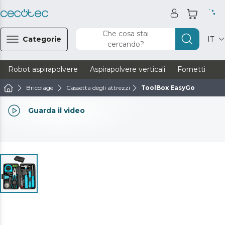
Che cosa stai
Categorie
IT
cercando?
Robot aspirapolvere
Aspirapolvere verticali
Fornetti
Ve
Bricolage
Cassetta degli attrezzi
ToolBox EasyGo
Guarda il video