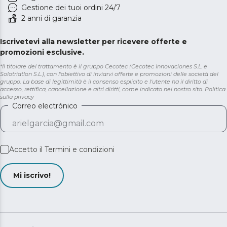
Gestione dei tuoi ordini 24/7
2 anni di garanzia
Iscrivetevi alla newsletter per ricevere offerte e
promozioni esclusive.
*Il titolare del trattamento è il gruppo Cecotec (Cecotec Innovaciones S.L. e
Solotriatlon S.L.), con l'obiettivo di inviarvi offerte e promozioni delle società del
gruppo. La base di legittimità è il consenso esplicito e l'utente ha il diritto di
accesso, rettifica, cancellazione e altri diritti, come indicato nel nostro sito.
Politica
sulla privacy
Correo electrónico
Accetto il
Termini e condizioni
Mi iscrivo!