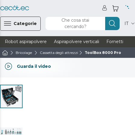
Che cosa stai
Categorie
IT
cercando?
Robot aspirapolvere
Aspirapolvere verticali
Fornetti
Ve
Bricolage
Cassetta degli attrezzi
ToolBox 8000 Pro
Guarda il video