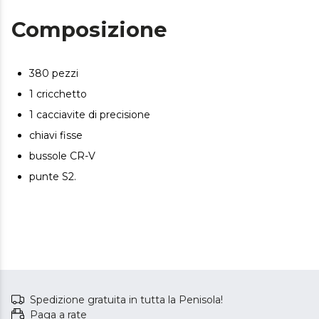
conservazione.
Composizione
Portala con te ovunque. Dimensioni ideali per il tuo
veicolo o la tua officina: 37 cm x 13,5 cm x 27,5 cm.
380 pezzi
1 cricchetto
1 cacciavite di precisione
chiavi fisse
bussole CR-V
punte S2.
Spedizione gratuita in tutta la Penisola!
Paga a rate