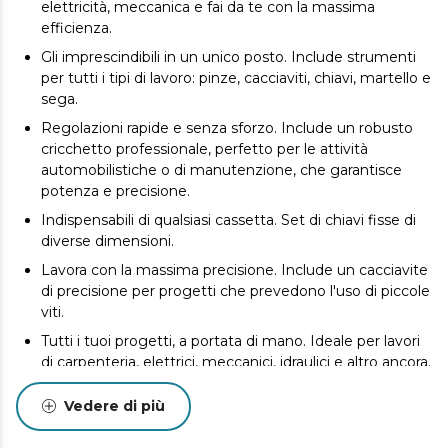
elettricità, meccanica e fai da te con la massima
efficienza.
Gli imprescindibili in un unico posto. Include strumenti
per tutti i tipi di lavoro: pinze, cacciaviti, chiavi, martello e
sega.
Regolazioni rapide e senza sforzo. Include un robusto
cricchetto professionale, perfetto per le attività
automobilistiche o di manutenzione, che garantisce
potenza e precisione.
Indispensabili di qualsiasi cassetta. Set di chiavi fisse di
diverse dimensioni.
Lavora con la massima precisione. Include un cacciavite
di precisione per progetti che prevedono l'uso di piccole
viti.
Tutti i tuoi progetti, a portata di mano. Ideale per lavori
di carpenteria, elettrici, meccanici, idraulici e altro ancora.
Sicurezza e organizzazione garantite. Valigetta rigida in
Vedere di più
alluminio con scomparti interni per proteggere gli
utensili da urti e umidità e facilitare il trasporto e la