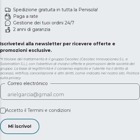
Spedizione gratuita in tutta la Penisola!
Paga a rate
Gestione dei tuoi ordini 24/7
2 anni di garanzia
Iscrivetevi alla newsletter per ricevere offerte e
promozioni esclusive.
*Il titolare del trattamento è il gruppo Cecotec (Cecotec Innovaciones S.L. e
Solotriatlon S.L.), con l'obiettivo di inviarvi offerte e promozioni delle società del
gruppo. La base di legittimità è il consenso esplicito e l'utente ha il diritto di
accesso, rettifica, cancellazione e altri diritti, come indicato nel nostro sito.
Politica
sulla privacy
Correo electrónico
Accetto il
Termini e condizioni
Mi iscrivo!