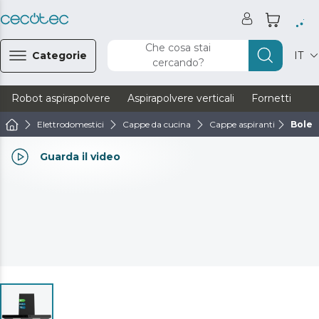
Che cosa stai
Categorie
IT
cercando?
Robot aspirapolvere
Aspirapolvere verticali
Fornetti
Ve
Elettrodomestici
Cappe da cucina
Cappe aspiranti
Boler
Guarda il video