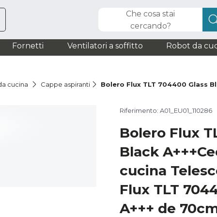
Che cosa stai
cercando?
Fornetti
Ventilatori a soffitto
Robot da cuc
a cucina
Cappe aspiranti
Bolero Flux TLT 704400 Glass B
Riferimento: A01_EU01_110286
Bolero Flux T
Black A+++Ce
cucina Telesc
Flux TLT 7044
A+++ de 70cm