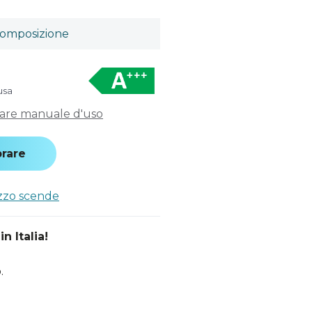
omposizione
usa
care manuale d'uso
rare
ezzo scende
n Italia!
.