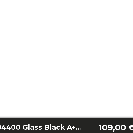
109,00 
Bolero Flux TLT 704400 Glass Black A+++