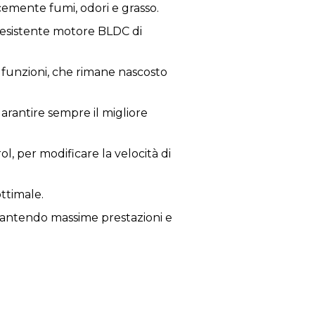
cemente fumi, odori e grasso.
l resistente motore BLDC di
e funzioni, che rimane nascosto
arantire sempre il migliore
, per modificare la velocità di
ttimale.
 garantendo massime prestazioni e
 il ricircolo dell'aria senza la