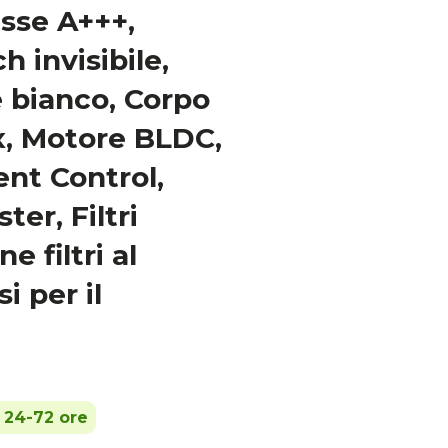
asse A+++,
h invisibile,
e bianco, Corpo
ox, Motore BLDC,
t Control,
er, Filtri
e filtri al
i per il
n 24-72 ore