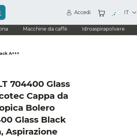
Accedi
IT
ina
Macchine da caffè
Idroaspirapolvere
lack A+++
LT 704400 Glass
cotec Cappa da
opica Bolero
00 Glass Black
, Aspirazione