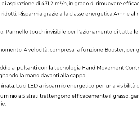
i aspirazione di 431,2 m³/h, in grado di rimuovere effica
ridotti. Risparmia grazie alla classe energetica A+++ e a
o. Pannello touch invisibile per l'azionamento di tutte l
momento. 4 velocità, compresa la funzione Booster, per g
 addio ai pulsanti con la tecnologia Hand Movement Control
itando la mano davanti alla cappa.
nata. Luci LED a risparmio energetico per una visibilità o
n alluminio a 5 strati trattengono efficacemente il grasso,
ie.
te. Include filtri al carbone (non installati), per optare per
a.