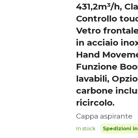
431,2m³/h, Cl
Controllo touc
Vetro frontal
in acciaio in
Hand Movemen
Funzione Boost
lavabili, Opzion
carbone inclus
ricircolo.
Cappa aspirante
In stock
Spedizioni i