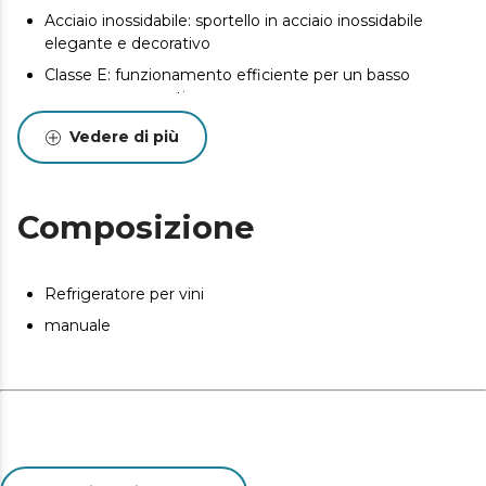
Acciaio inossidabile: sportello in acciaio inossidabile
elegante e decorativo
Classe E: funzionamento efficiente per un basso
consumo energetico.
Luce a LED: illuminazione interna a risparmio
Vedere di più
energetico ogni volta che si apre lo sportello della
cantinetta.
Composizione
Refrigeratore per vini
manuale