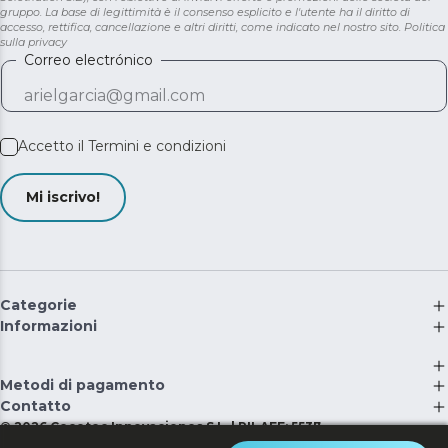
gruppo. La base di legittimità è il consenso esplicito e l'utente ha il diritto di
accesso, rettifica, cancellazione e altri diritti, come indicato nel nostro sito.
Politica
sulla privacy
Correo electrónico
Accetto il
Termini e condizioni
Mi iscrivo!
Categorie
Informazioni
Metodi di pagamento
Contatto
©
2026
Cecotec Innovaciones S.L. | RII-AEE: 5537