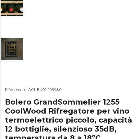
Riferimento: A01_EU01_109980
Bolero GrandSommelier 1255
CoolWood Rifregatore per vino
termoelettrico piccolo, capacità
12 bottiglie, silenzioso 35dB,
temperatura da 8 a 18ºC,