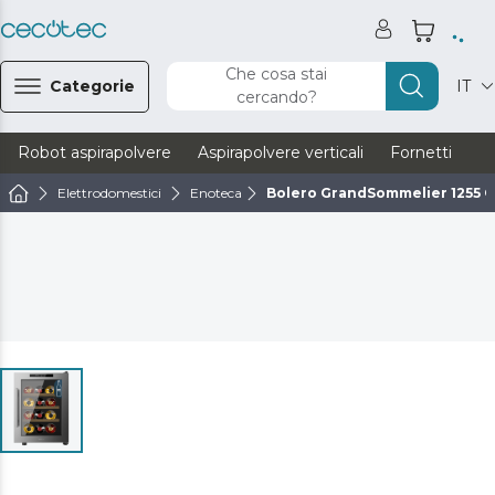
Che cosa stai
Categorie
IT
cercando?
Robot aspirapolvere
Aspirapolvere verticali
Fornetti
Ve
Elettrodomestici
Enoteca
Bolero GrandSommelier 1255 