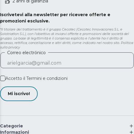
2 anni di garanzia
Iscrivetevi alla newsletter per ricevere offerte e
promozioni esclusive.
*Il titolare del trattamento è il gruppo Cecotec (Cecotec Innovaciones S.L. e
Solotriatlon S.L.), con l'obiettivo di inviarvi offerte e promozioni delle società del
gruppo. La base di legittimità è il consenso esplicito e l'utente ha il diritto di
accesso, rettifica, cancellazione e altri diritti, come indicato nel nostro sito.
Politica
sulla privacy
Correo electrónico
Accetto il
Termini e condizioni
Mi iscrivo!
Categorie
Informazioni