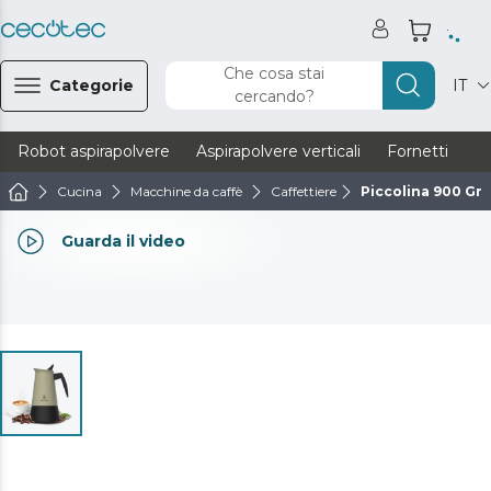
Che cosa stai
Categorie
IT
cercando?
Robot aspirapolvere
Aspirapolvere verticali
Fornetti
Ve
Cucina
Macchine da caffè
Caffettiere
Piccolina 900 Gr
Guarda il video