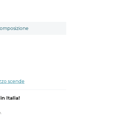
omposizione
ezzo scende
n Italia!
.