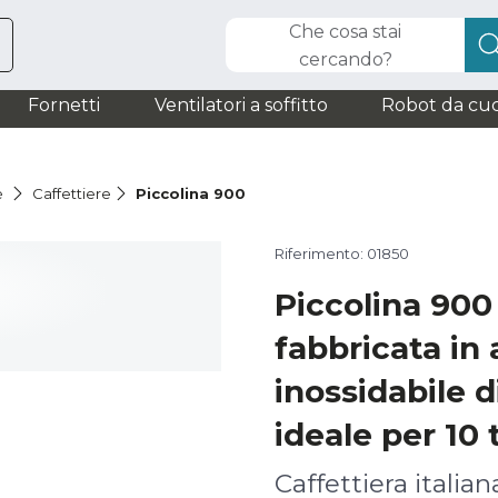
Che cosa stai
cercando?
Fornetti
Ventilatori a soffitto
Robot da cuc
è
Caffettiere
Piccolina 900
Riferimento: 01850
Piccolina 90
fabbricata in 
inossidabile d
ideale per 10 
Caffettiera italian