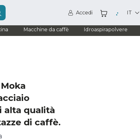
Accedi
IT
ina
Macchine da caffè
Idroaspirapolvere
0 Moka
acciaio
i alta qualità
tazze di caffè.
a