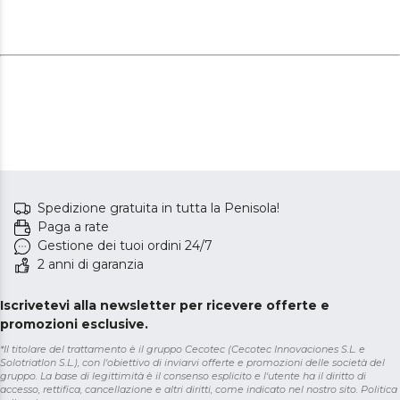
Spedizione gratuita in tutta la Penisola!
Paga a rate
Gestione dei tuoi ordini 24/7
2 anni di garanzia
Iscrivetevi alla newsletter per ricevere offerte e
promozioni esclusive.
*Il titolare del trattamento è il gruppo Cecotec (Cecotec Innovaciones S.L. e
Solotriatlon S.L.), con l'obiettivo di inviarvi offerte e promozioni delle società del
gruppo. La base di legittimità è il consenso esplicito e l'utente ha il diritto di
accesso, rettifica, cancellazione e altri diritti, come indicato nel nostro sito.
Politica