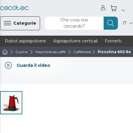
Che cosa stai
Categorie
IT
cercando?
Robot aspirapolvere
Aspirapolvere verticali
Fornetti
Ve
Cucina
Macchine da caffè
Caffettiere
Piccolina 600 Re
Guarda il video