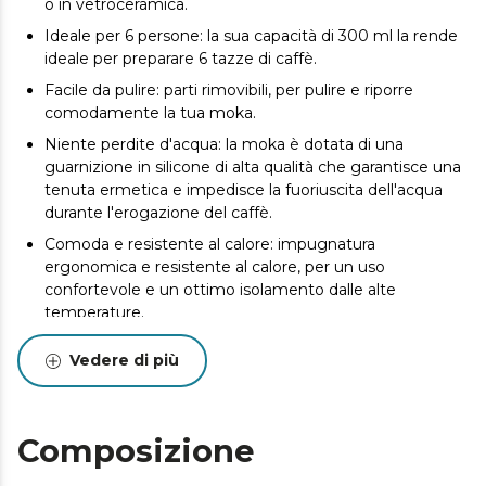
o in vetroceramica.
Ideale per 6 persone: la sua capacità di 300 ml la rende
ideale per preparare 6 tazze di caffè.
Facile da pulire: parti rimovibili, per pulire e riporre
comodamente la tua moka.
Niente perdite d'acqua: la moka è dotata di una
guarnizione in silicone di alta qualità che garantisce una
tenuta ermetica e impedisce la fuoriuscita dell'acqua
durante l'erogazione del caffè.
Comoda e resistente al calore: impugnatura
ergonomica e resistente al calore, per un uso
confortevole e un ottimo isolamento dalle alte
temperature.
Filtro di alta qualità: il filtro interno è realizzato in acciaio
Vedere di più
inossidabile di alta qualità per ottenere il caffè più puro e
tradizionale.
Valvola di sicurezza: è dotata di una valvola che indica il
Composizione
limite d’acqua che deve essere introdotto per una
maggior sicurezza.