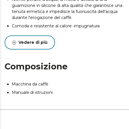
guarnizione in silicone di alta qualità che garantisce una
tenuta ermetica e impedisce la fuoriuscita dell'acqua
durante l'erogazione del caffè.
Comoda e resistente al calore: impugnatura
ergonomica e resistente al calore, per un uso
confortevole e un ottimo isolamento dalle alte
Vedere di più
temperature.
Filtro di alta qualità: il filtro interno è realizzato in acciaio
inossidabile di alta qualità per ottenere il caffè più puro e
Composizione
tradizionale.
Valvola di sicurezza: è dotata di una valvola che indica il
limite d’acqua che deve essere introdotto per una
Macchina da caffè
maggior sicurezza.
Manuale di istruzioni