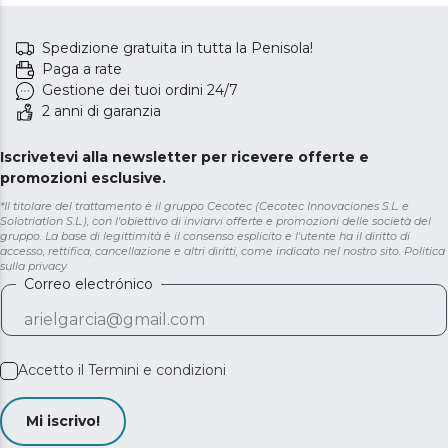
Spedizione gratuita in tutta la Penisola!
Paga a rate
Gestione dei tuoi ordini 24/7
2 anni di garanzia
Iscrivetevi alla newsletter per ricevere offerte e
promozioni esclusive.
*Il titolare del trattamento è il gruppo Cecotec (Cecotec Innovaciones S.L. e
Solotriatlon S.L.), con l'obiettivo di inviarvi offerte e promozioni delle società del
gruppo. La base di legittimità è il consenso esplicito e l'utente ha il diritto di
accesso, rettifica, cancellazione e altri diritti, come indicato nel nostro sito.
Politica
sulla privacy
Correo electrónico
Accetto il
Termini e condizioni
Mi iscrivo!