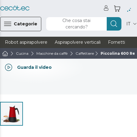
Che cosa stai
Categorie
IT
cercando?
Robot aspirapolvere
Aspirapolvere verticali
Fornetti
Ve
Cucina
Macchine da caffè
Caffettiere
Piccolina 600 Re
Guarda il video