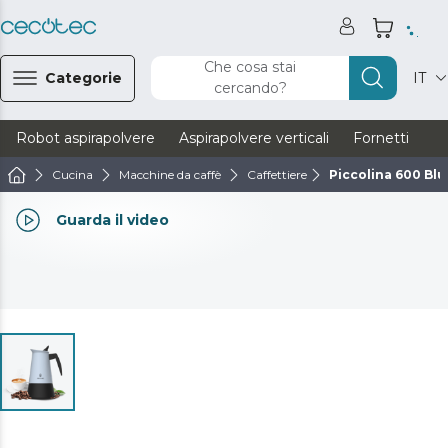
Che cosa stai
Categorie
IT
cercando?
Robot aspirapolvere
Aspirapolvere verticali
Fornetti
Ve
Cucina
Macchine da caffè
Caffettiere
Piccolina 600 Blu
Guarda il video