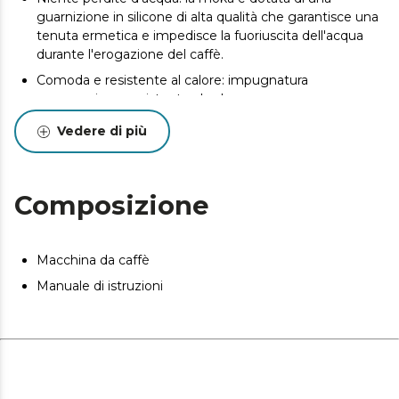
guarnizione in silicone di alta qualità che garantisce una
tenuta ermetica e impedisce la fuoriuscita dell'acqua
durante l'erogazione del caffè.
Comoda e resistente al calore: impugnatura
ergonomica e resistente al calore, per un uso
confortevole e un ottimo isolamento dalle alte
Vedere di più
temperature.
Filtro di alta qualità: il filtro interno è realizzato in acciaio
inossidabile di alta qualità per ottenere il caffè più puro e
Composizione
tradizionale.
Valvola di sicurezza: è dotata di una valvola che indica il
limite d’acqua che deve essere introdotto per una
Macchina da caffè
maggior sicurezza.
Manuale di istruzioni