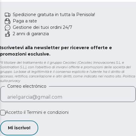
Spedizione gratuita in tutta la Penisola!
Paga a rate
Gestione dei tuoi ordini 24/7
2 anni di garanzia
Iscrivetevi alla newsletter per ricevere offerte e
promozioni esclusive.
*Il titolare del trattamento è il gruppo Cecotec (Cecotec Innovaciones S.L. e
Solotriatlon S.L.), con l'obiettivo di inviarvi offerte e promozioni delle società del
gruppo. La base di legittimità è il consenso esplicito e l'utente ha il diritto di
accesso, rettifica, cancellazione e altri diritti, come indicato nel nostro sito.
Politica
sulla privacy
Correo electrónico
Accetto il
Termini e condizioni
Mi iscrivo!