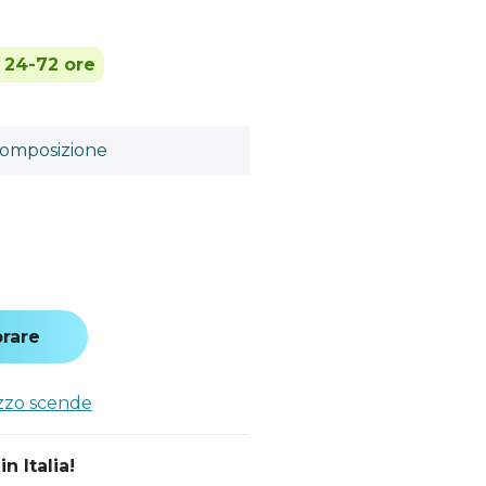
n 24-72 ore
omposizione
rare
ezzo scende
n Italia!