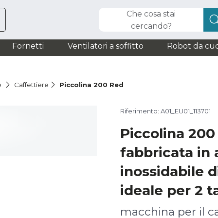
Che cosa stai
cercando?
Fornetti
Ventilatori a soffitto
Robot da cuc
è
Caffettiere
Piccolina 200 Red
Riferimento: A01_EU01_113701
Piccolina 20
fabbricata in 
inossidabile d
ideale per 2 t
macchina per il ca