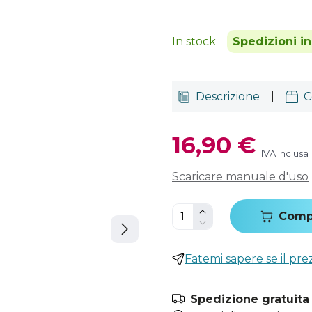
In stock
Spedizioni i
Descrizione
|
C
16,90 €
IVA inclusa
Scaricare manuale d'uso
Comp
Fatemi sapere se il pr
Spedizione gratuita i