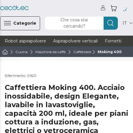
Che cosa stai
Categorie
IT
cercando?
Robot aspirapolvere
Aspirapolvere verticali
Fornetti
Ve
Cucina
Macchine da caffè
Caffettiere
Moking 400
Guarda il video
Riferimento: 01621
Caffettiera Moking 400. Acciaio
inossidabile, design Elegante,
lavabile in lavastoviglie,
capacità 200 ml, ideale per piani
cottura a induzione, gas,
elettrici o vetroceramica