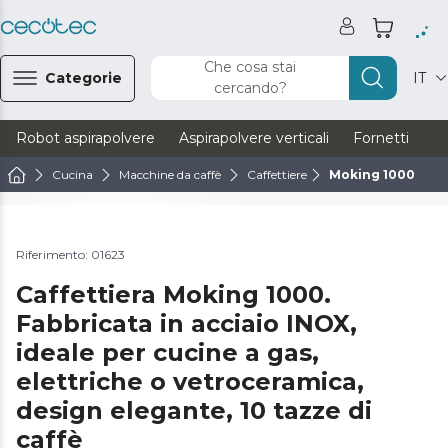
Che cosa stai
Categorie
IT
cercando?
Robot aspirapolvere
Aspirapolvere verticali
Fornetti
Ve
Cucina
Macchine da caffè
Caffettiere
Moking 1000
Guarda il video
Riferimento: 01623
Caffettiera Moking 1000.
Fabbricata in acciaio INOX,
ideale per cucine a gas,
elettriche o vetroceramica,
design elegante, 10 tazze di
caffè