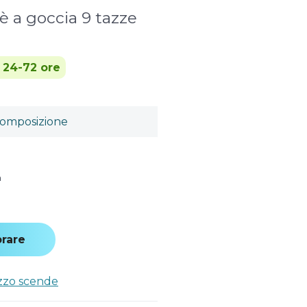
è a goccia 9 tazze
n 24-72 ore
omposizione
a
rare
ezzo scende