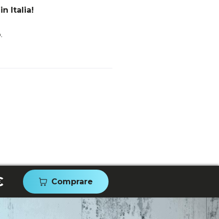
n Italia!
.
€
Comprare