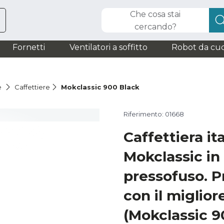
Che cosa stai
cercando?
Fornetti
Ventilatori a soffitto
Robot da cuc
è
Caffettiere
Mokclassic 900 Black
Riferimento: 01668
Caffettiera it
Mokclassic in
pressofuso. P
con il miglio
(Mokclassic 9