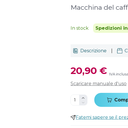
Macchina del caff
In stock
Spedizioni i
Descrizione
|
C
20,90 €
IVA inclus
Scaricare manuale d'uso
Comp
Fatemi sapere se il pr