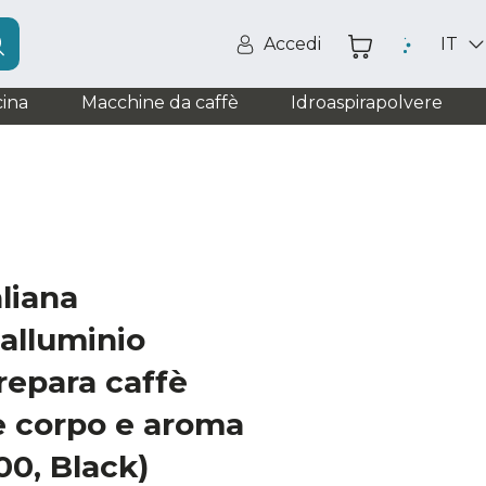
Accedi
IT
ina
Macchine da caffè
Idroaspirapolvere
aliana
 alluminio
repara caffè
re corpo e aroma
00, Black)