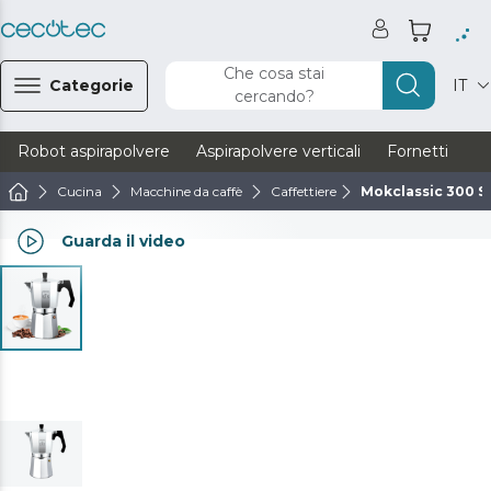
Che cosa stai
Categorie
IT
cercando?
Robot aspirapolvere
Aspirapolvere verticali
Fornetti
Ve
Cucina
Macchine da caffè
Caffettiere
Mokclassic 300 S
Guarda il video