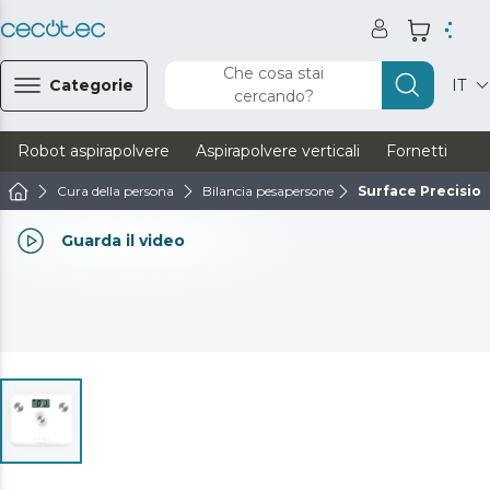
Che cosa stai
Categorie
IT
cercando?
Robot aspirapolvere
Aspirapolvere verticali
Fornetti
Ve
Cura della persona
Bilancia pesapersone
Surface Precision
Guarda il video