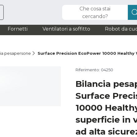
Che cosa stai
cercando?
Fornetti
Ventilatori a soffitto
Robot da cuc
cia pesapersone
Surface Precision EcoPower 10000 Healthy
Riferimento: 04250
Bilancia pes
Surface Prec
10000 Healthy
superficie in
ad alta sicure