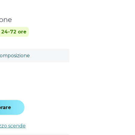
sone
n 24-72 ore
omposizione
rare
ezzo scende