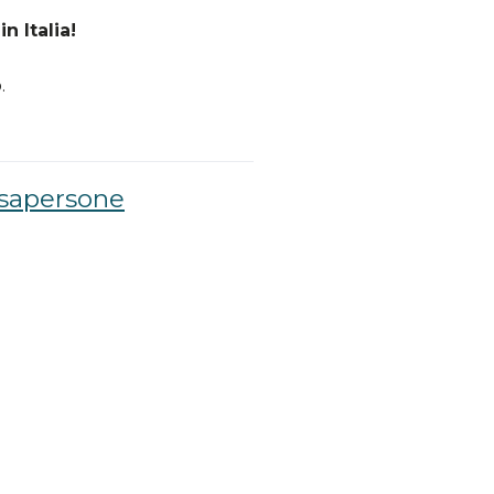
n Italia!
.
esapersone