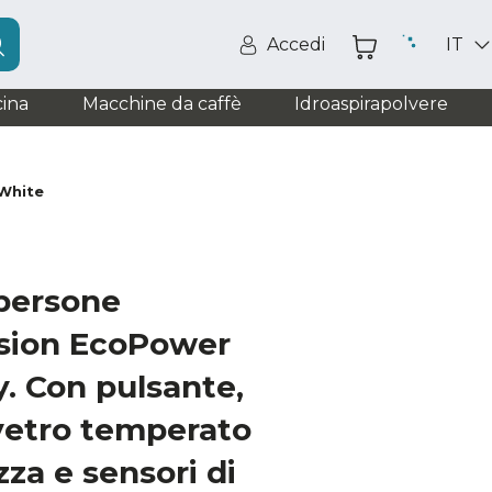
Accedi
IT
ina
Macchine da caffè
Idroaspirapolvere
 White
apersone
ision EcoPower
. Con pulsante,
 vetro temperato
zza e sensori di