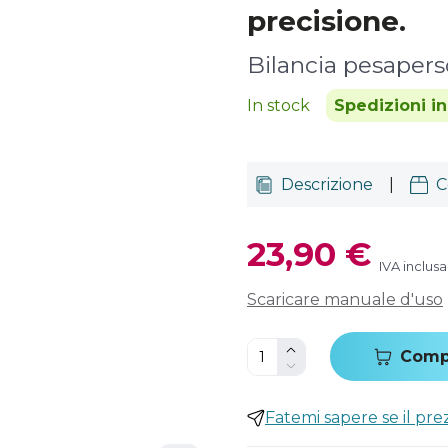
precisione.
Bilancia pesaper
In stock
Spedizioni i
Descrizione
|
C
23,90 €
IVA inclusa
Scaricare manuale d'uso
Comp
Fatemi sapere se il pr