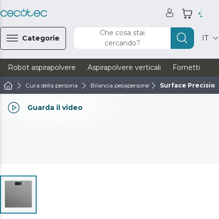
Che cosa stai
Categorie
IT
cercando?
Robot aspirapolvere
Aspirapolvere verticali
Fornetti
Ve
Cura della persona
Bilancia pesapersone
Surface Precisio
Guarda il video