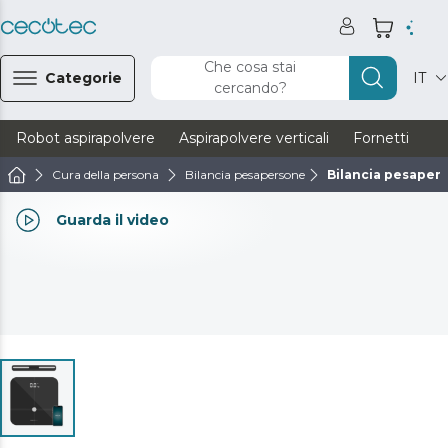
Che cosa stai
Categorie
IT
cercando?
Robot aspirapolvere
Aspirapolvere verticali
Fornetti
Ve
Cura della persona
Bilancia pesapersone
Bilancia pesapers
Guarda il video