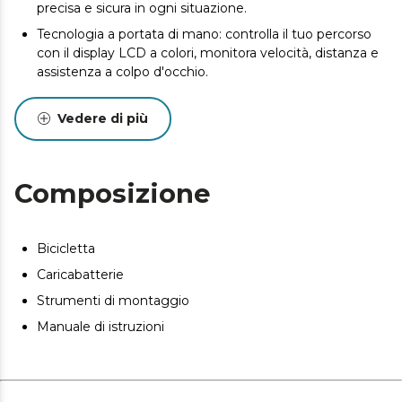
precisa e sicura in ogni situazione.
Tecnologia a portata di mano: controlla il tuo percorso
con il display LCD a colori, monitora velocità, distanza e
assistenza a colpo d'occhio.
Leggerezza e resistenza: il telaio in alluminio
idroformato 6061 offre la combinazione perfetta di
Vedere di più
leggerezza e resistenza per le tue avventure più
impegnative.
Cambio perfetto: con il cambio Shimano Cues a 10
Composizione
velocità, goditi una transizione fluida e precisa, ideale
per le sfide in montagna.
Avventura senza limiti: affronta qualsiasi ostacolo con la
Bicicletta
forcella ad aria Rockshox Judy Silver TK 29 F con blocco,
Caricabatterie
progettata per assorbire ogni impatto e regalarti
un'esperienza di guida senza pari.
Strumenti di montaggio
Manuale di istruzioni