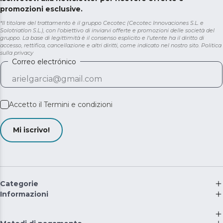
promozioni esclusive.
*Il titolare del trattamento è il gruppo Cecotec (Cecotec Innovaciones S.L. e
Solotriatlon S.L.), con l'obiettivo di inviarvi offerte e promozioni delle società del
gruppo. La base di legittimità è il consenso esplicito e l'utente ha il diritto di
accesso, rettifica, cancellazione e altri diritti, come indicato nel nostro sito.
Politica
sulla privacy
Correo electrónico
Accetto il
Termini e condizioni
Mi iscrivo!
Categorie
Informazioni