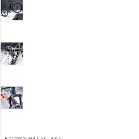
Riferimento: A01_EU01_106793