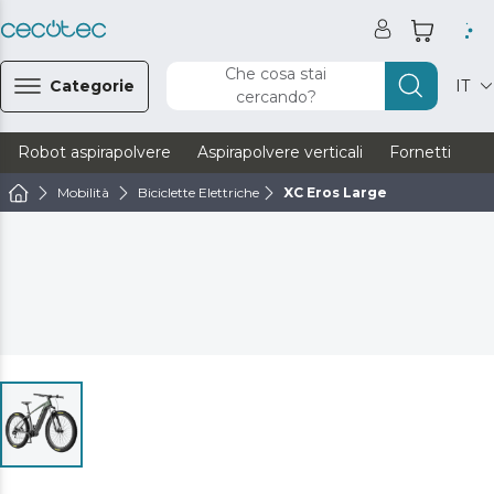
Che cosa stai
Categorie
IT
cercando?
Robot aspirapolvere
Aspirapolvere verticali
Fornetti
Ve
Mobilità
Biciclette Elettriche
XC Eros Large