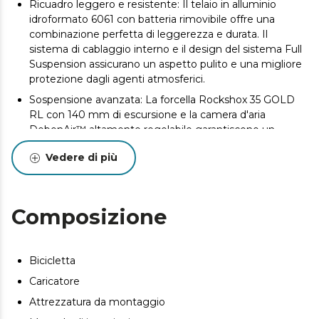
Ricuadro leggero e resistente: Il telaio in alluminio
idroformato 6061 con batteria rimovibile offre una
combinazione perfetta di leggerezza e durata. Il
sistema di cablaggio interno e il design del sistema Full
Suspension assicurano un aspetto pulito e una migliore
protezione dagli agenti atmosferici.
Sospensione avanzata: La forcella Rockshox 35 GOLD
RL con 140 mm di escursione e la camera d'aria
DebonAir™ altamente regolabile garantiscono un
assorbimento superiore degli urti. L'ammortizzatore
Vedere di più
Rockshox Deluxe Select con regolazione della
compressione a bassa velocità e blocco aggiunge
controllo e stabilità sui terreni più difficili.
Cambio perfetto: Il sistema di trasmissione Shimano
Composizione
CUES a 11 velocità assicura cambi di marcia fluidi e
precisi, adattandosi alle esigenze dei terreni montani.
Frenata sicura e precisa: I freni idraulici Shimano MT200,
Bicicletta
con due pistoni e dischi da 180 mm, offrono una frenata
Caricatore
affidabile e sicura in tutte le condizioni, garantendo la
Attrezzatura da montaggio
massima sicurezza in ogni discesa.