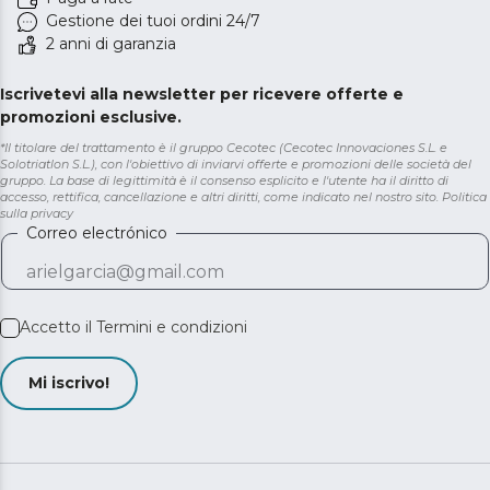
Gestione dei tuoi ordini 24/7
2 anni di garanzia
Iscrivetevi alla newsletter per ricevere offerte e
promozioni esclusive.
*Il titolare del trattamento è il gruppo Cecotec (Cecotec Innovaciones S.L. e
Solotriatlon S.L.), con l'obiettivo di inviarvi offerte e promozioni delle società del
gruppo. La base di legittimità è il consenso esplicito e l'utente ha il diritto di
accesso, rettifica, cancellazione e altri diritti, come indicato nel nostro sito.
Politica
sulla privacy
Correo electrónico
Accetto il
Termini e condizioni
Mi iscrivo!