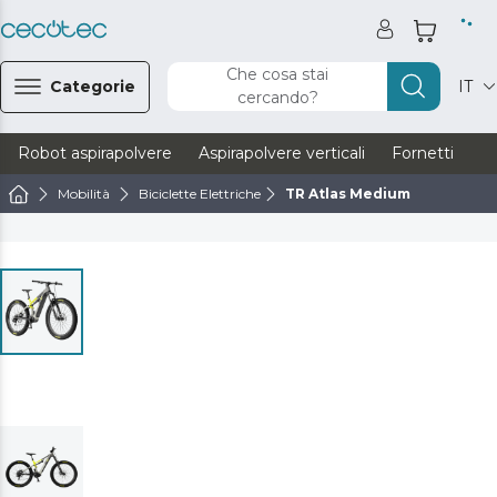
Che cosa stai
Categorie
IT
cercando?
Robot aspirapolvere
Aspirapolvere verticali
Fornetti
Ve
Mobilità
Biciclette Elettriche
TR Atlas Medium