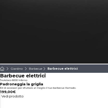
Giardino
Barbecue
Barbecue elettrici
Barbecue elettrici
Txuletaco 8000 Inferno
Padroneggia la griglia
Kit di accessori per sfruttare al meglio il tuo barbecue Kamado.
199,00€
Vedi prodotto