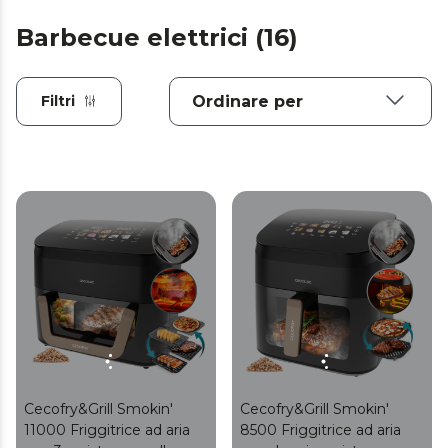
Barbecue elettrici (16)
Filtri
Cecofry&Grill Smokin'
Cecofry&Grill Smokin'
11000 Friggitrice ad aria
8500 Friggitrice ad aria