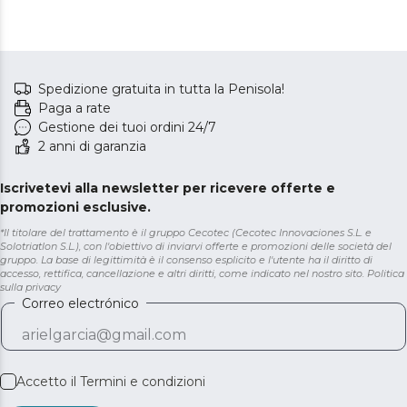
di potenza.
Spedizione gratuita in tutta la Penisola!
Paga a rate
Gestione dei tuoi ordini 24/7
2 anni di garanzia
Iscrivetevi alla newsletter per ricevere offerte e
promozioni esclusive.
*Il titolare del trattamento è il gruppo Cecotec (Cecotec Innovaciones S.L. e
Solotriatlon S.L.), con l'obiettivo di inviarvi offerte e promozioni delle società del
gruppo. La base di legittimità è il consenso esplicito e l'utente ha il diritto di
accesso, rettifica, cancellazione e altri diritti, come indicato nel nostro sito.
Politica
sulla privacy
Correo electrónico
Accetto il
Termini e condizioni