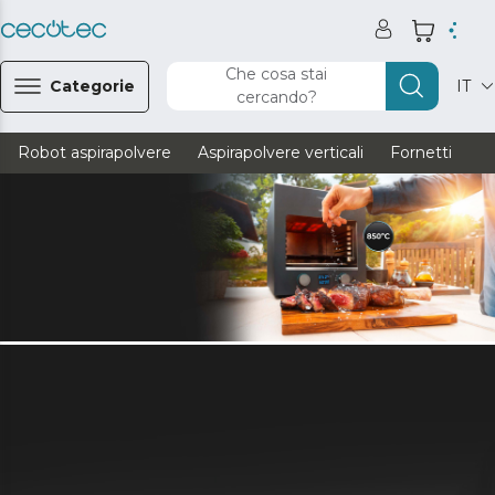
Che cosa stai
Categorie
IT
cercando?
Robot aspirapolvere
Aspirapolvere verticali
Fornetti
Ve