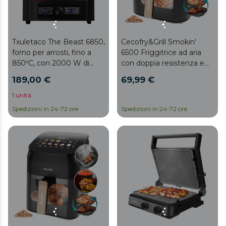
Txuletaco The Beast 6850,
Cecofry&Grill Smokin'
forno per arrosti, fino a
6500 Friggitrice ad aria
850ºC, con 2000 W di
con doppia resistenza e
potenza, griglia in acciaio
funzione affumicatore,
189,00 €
69,99 €
inossidabile, vaschetta di
ideale per una doratura
raccolta grasso e sistema
uniforme e un autentico
1 unità
di temperatura tempo
sapore di barbecue sulla
Spedizioni in 24-72 ore
Spedizioni in 24-72 ore
regolabili, Black
carne. Con una capacità di
6,5 litri e una potenza di
2200 W, è perfetta per
preparare piatti gustosi e
salutari.