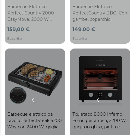
Barbecue Elettrico
Barbecue Elettrico
Perfect Country 2000
PerfectCountry BBQ. Con
EasyMove. 2000 W,
gambe, coperchio
Superficie mista e
ribaltabile e vassoio
159,00 €
149,00 €
antiaderente, Coperchio
inferiore, rivestimento
ribaltabile, Termostato
RockStone, vassoio
Esaurito
Esaurito
regolabile, Vaschetta di
raccogli grasso, superficie
raccolta grasso, Piedini in
43x38 cm, temperatura
Acciaio e Rotelle
regolabile, 2000 W
Barbecue elettrico da
Txuletaco 8000 Inferno.
tavolo PerfectSteak 4200
Forno per arrosti, 2200 W,
Way con 2400 W, griglia
griglia in ghisa, pietra e
in acciaio inox e altezza
teglia per pizze, 2