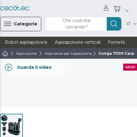
Che cosa stai
Categorie
IT
cercando?
Robot aspirapolvere
Aspirapolvere verticali
Fornetti
Ve
Aspirazione
Aspiratore per tappezzeria
Conga 7000 Carpe
Guarda il video
SALDI