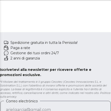
Spedizione gratuita in tutta la Penisola!
Paga a rate
Gestione dei tuoi ordini 24/7
2 anni di garanzia
Iscrivetevi alla newsletter per ricevere offerte e
promozioni esclusive.
*Il titolare del trattamento è il gruppo Cecotec (Cecotec Innovaciones S.L. e
Solotriatlon S.L.), con l'obiettivo di inviarvi offerte e promozioni delle società del
gruppo. La base di legittimità è il consenso esplicito e l'utente ha il diritto di
accesso, rettifica, cancellazione e altri diritti, come indicato nel nostro sito.
Politica
sulla privacy
Correo electrónico