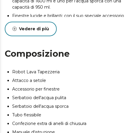
capacità di 1600 ml e uno per l'acqua sporca con una
capacità di 950 ml.
Finestre lucide e brillanti: con il suo speciale accessorio
per finestre potete lasciare i vetri della tua casa e della
tua auto immacolati, lucidi e brillanti.
Vedere di più
Massima precisione: grazie alla sua bocchetta in setola
con spray incorporato, rimuove anche lo sporco più
invisibile nel modo più preciso, così da poter vantare di
Composizione
una casa pulita senza sforzi.
Facilità di pulizia e manutenzione: l'accessorio
autopulente garantisce una facile manutenzione del
Robot Lava Tapezzeria
tuo pulitore per tapizzerie, per cui non dovrete
Attacco a setole
preoccuparvi di nulla.
Accessorio per finestre
Serbatoio dell'acqua pulita
Serbatoio dell'acqua sporca
Tubo flessibile
Confezione extra di anelli di chiusura
Manuale d'istruzione