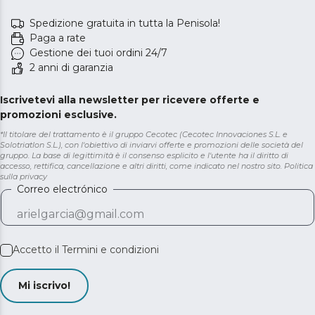
Spedizione gratuita in tutta la Penisola!
Paga a rate
Gestione dei tuoi ordini 24/7
2 anni di garanzia
Iscrivetevi alla newsletter per ricevere offerte e
promozioni esclusive.
*Il titolare del trattamento è il gruppo Cecotec (Cecotec Innovaciones S.L. e
Solotriatlon S.L.), con l'obiettivo di inviarvi offerte e promozioni delle società del
gruppo. La base di legittimità è il consenso esplicito e l'utente ha il diritto di
accesso, rettifica, cancellazione e altri diritti, come indicato nel nostro sito.
Politica
sulla privacy
Correo electrónico
Accetto il
Termini e condizioni
Mi iscrivo!