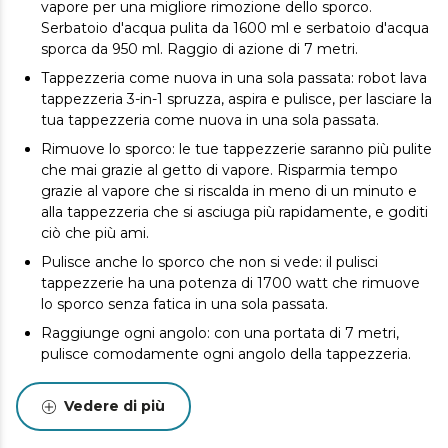
vapore per una migliore rimozione dello sporco.
Serbatoio d'acqua pulita da 1600 ml e serbatoio d'acqua
sporca da 950 ml. Raggio di azione di 7 metri.
Tappezzeria come nuova in una sola passata: robot lava
tappezzeria 3-in-1 spruzza, aspira e pulisce, per lasciare la
tua tappezzeria come nuova in una sola passata.
Rimuove lo sporco: le tue tappezzerie saranno più pulite
che mai grazie al getto di vapore. Risparmia tempo
grazie al vapore che si riscalda in meno di un minuto e
alla tappezzeria che si asciuga più rapidamente, e goditi
ciò che più ami.
Pulisce anche lo sporco che non si vede: il pulisci
tappezzerie ha una potenza di 1700 watt che rimuove
lo sporco senza fatica in una sola passata.
Raggiunge ogni angolo: con una portata di 7 metri,
pulisce comodamente ogni angolo della tappezzeria.
Pulizia ininterrotta: goditi una pulizia senza interuzioni
grazie ai due serbatoi, uno per l'acqua pulita con una
Vedere di più
capacità di 1600 ml e uno per l'acqua sporca con una
capacità di 950 ml.