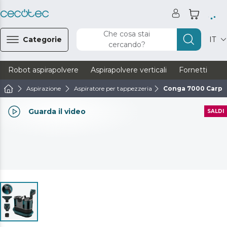
Che cosa stai
Categorie
IT
cercando?
Robot aspirapolvere
Aspirapolvere verticali
Fornetti
Ve
Aspirazione
Aspiratore per tappezzeria
Conga 7000 Carpe
Guarda il video
SALDI