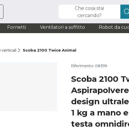
Che cosa stai
cercando?
Fornetti
Ventilatori a soffitto
Robot da cuc
 verticali
Scoba 2100 Twice Animal
Riferimento: 08399
Scoba 2100 T
Aspirapolvere
design ultral
1 kg a mano e 
testa omnidir