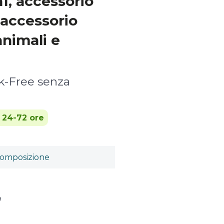
n1, accessorio
 accessorio
animali e
k-Free senza
n 24-72 ore
omposizione
a