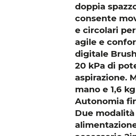
doppia spazz
consente movi
e circolari pe
agile e confo
digitale Brus
20 kPa di pot
aspirazione. M
mano e 1,6 kg 
Autonomia fin
Due modalità 
alimentazione