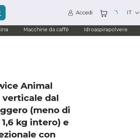
Accedi
IT
ina
Macchine da caffè
Idroaspirapolvere
wice Animal
 verticale dal
eggero (meno di
1,6 kg intero) e
ezionale con