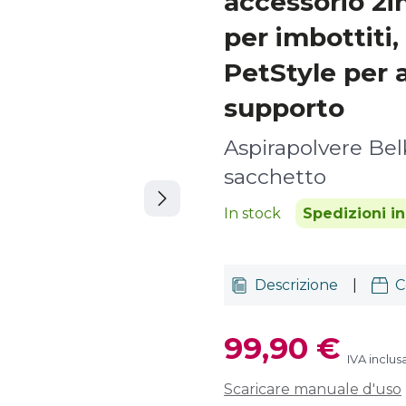
accessorio 2i
per imbottiti,
PetStyle per 
supporto
Aspirapolvere Bel
sacchetto
In stock
Spedizioni i
Descrizione
|
C
99,90 €
IVA inclus
Scaricare manuale d'uso