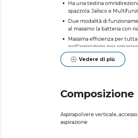
Ha una testina omnidireziona
spazzola: Jalisco e Multifunz
Due modalità di funzionament
al massimo la batteria con ris
Massima efficienza per tutta 
nell'aspirazione per separare 
Accessorio speciale per anim
Vedere di più
Composizione
Aspirapolvere verticale, accessor
aspirazione