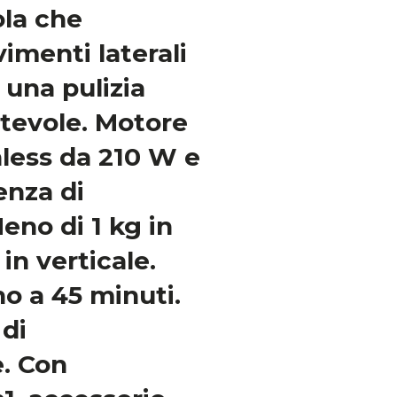
ola che
menti laterali
r una pulizia
rtevole. Motore
hless da 210 W e
enza di
eno di 1 kg in
in verticale.
o a 45 minuti.
di
. Con