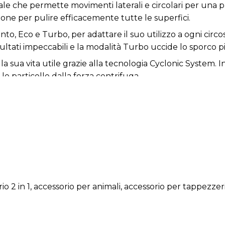
le che permette movimenti laterali e circolari per una p
ione per pulire efficacemente tutte le superfici.
o, Eco e Turbo, per adattare il suo utilizzo a ogni circ
ultati impeccabili e la modalità Turbo uccide lo sporco più
la sua vita utile grazie alla tecnologia Cyclonic System. I
le particelle dalla forza centrifuga.
ali PetStyle per spazzolare e pulire direttamente il tuo
io 2 in 1, accessorio per animali, accessorio per tappezzer