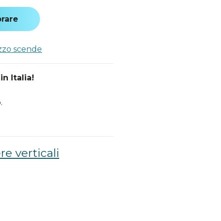
rare
ezzo scende
n Italia!
.
re verticali