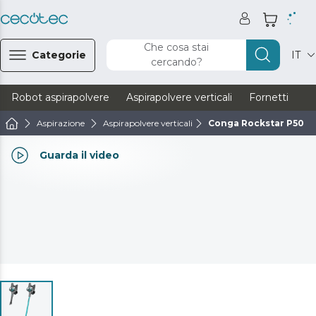
Che cosa stai
Categorie
IT
cercando?
Robot aspirapolvere
Aspirapolvere verticali
Fornetti
Ve
Aspirazione
Aspirapolvere verticali
Conga Rockstar P50
Guarda il video