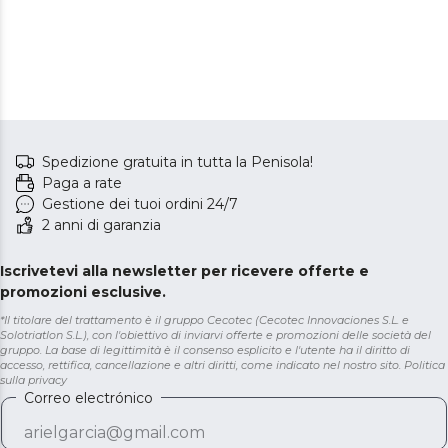
Spedizione gratuita in tutta la Penisola!
Paga a rate
Gestione dei tuoi ordini 24/7
2 anni di garanzia
Iscrivetevi alla newsletter per ricevere offerte e
promozioni esclusive.
*Il titolare del trattamento è il gruppo Cecotec (Cecotec Innovaciones S.L. e
Solotriatlon S.L.), con l'obiettivo di inviarvi offerte e promozioni delle società del
gruppo. La base di legittimità è il consenso esplicito e l'utente ha il diritto di
accesso, rettifica, cancellazione e altri diritti, come indicato nel nostro sito.
Politica
sulla privacy
Correo electrónico