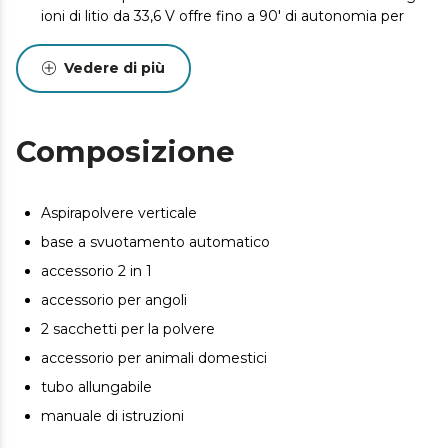
ioni di litio da 33,6 V offre fino a 90' di autonomia per
pulire tutta la casa in una sola volta.
Rimuove automaticamente i peli dalla spazzola. La
Vedere di più
tecnologia HairLess Brush taglia e rimuove i peli
aggrovigliati dalla spazzola, lasciandola perfettamente
pulita e pronta per l'uso successivo.
Composizione
Tappeti alti, tremate! Pressione di aspirazione di 30 kPa
che aspira in profondità e cattura anche lo sporco più
ostinato, anche sulle superfici più difficili.
Aspirapolvere verticale
Sempre pronto ad aspirare. Base con funzione di
base a svuotamento automatico
ricarica, in modo che l'aspirapolvere abbia il serbatoio
vuoto e la carica piena ogni volta che lo si prende.
accessorio 2 in 1
Mettiti in modo Auto. Modalità automatica: regola la
accessorio per angoli
potenza dell'aspirapolvere in base alla quantità di sporco
2 sacchetti per la polvere
e goditi di una pulizia su misura senza sforzi né
accessorio per animali domestici
preoccupazioni.
tubo allungabile
Se avete animali, siete fortunati. Con l'accessorio Pet
Style potrai spazzolare il tuo animale, catturare i peli e
manuale di istruzioni
aspirarli senza fatica. Ottimizza la pulizia della tua casa