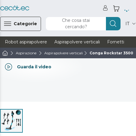
Che cosa stai
Categorie
IT
cercando?
Robot aspirapolvere
Aspirapolvere verticali
Fornetti
Ve
Aspirazione
Aspirapolvere verticali
Conga Rockstar 3500 S
Guarda il video