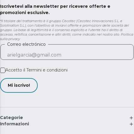
Iscrivetevi alla newsletter per ricevere offerte e
promozioni esclusive.
*Il titolare del trattamento è il gruppo Cecotec (Cecotec Innovaciones S.L. e
Solotriatlon S.L.), con l'obiettivo di inviarvi offerte e promozioni delle società del
gruppo. La base di legittimità è il consenso esplicito e l'utente ha il diritto di
accesso, rettifica, cancellazione e altri diritti, come indicato nel nostro sito.
Politica
sulla privacy
Correo electrónico
Accetto il
Termini e condizioni
Mi iscrivo!
Categorie
Informazioni