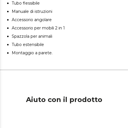
vedi tutto lo sporco senza perderti nulla grazie alla luce
Tubo flessibile
LED situata sulla base di aspirazione.
Manuale di istruzioni
Separa le particelle aspirate. Sistema ciclonico parallelo,
Accessorio angolare
ciclone parallelo che consente un'aspirazione più
Accessorio per mobili 2 in 1
efficiente.
Spazzola per animali
Tubo estensibile
Montaggio a parete.
Aiuto con il prodotto