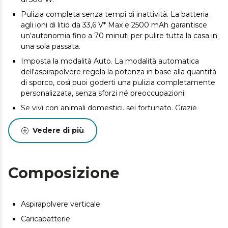
Pulizia completa senza tempi di inattività. La batteria
agli ioni di litio da 33,6 V* Max e 2500 mAh garantisce
un'autonomia fino a 70 minuti per pulire tutta la casa in
una sola passata.
Imposta la modalità Auto. La modalità automatica
dell'aspirapolvere regola la potenza in base alla quantità
di sporco, così puoi goderti una pulizia completamente
personalizzata, senza sforzi né preoccupazioni.
Se vivi con animali domestici, sei fortunato. Grazie
all'accessorio Pet Style potrai spazzolare il tuo animale
domestico, catturare i peli morti e aspirarli senza alcuna
Vedere di più
complicazione. Inoltre, ottimizza le pulizie domestiche
con un accessorio 2 in 1 per mobili e un accessorio per
angoli.
Composizione
Tremate, tappeti alti! La pressione di aspirazione di 30
kPa aspira in profondità e intrappola anche lo sporco
invisibile, anche sulle superfici più difficili.
Aspirapolvere verticale
Massimo comfort e visibilità. Dimentica il mal di schiena
Caricabatterie
e non dovrai più chinarti grazie al suo tubo flessibile e