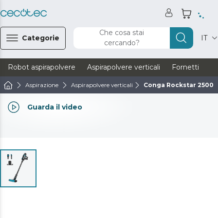
Che cosa stai
Categorie
IT
cercando?
Robot aspirapolvere
Aspirapolvere verticali
Fornetti
Ve
Aspirazione
Aspirapolvere verticali
Conga Rockstar 2500 
Guarda il video