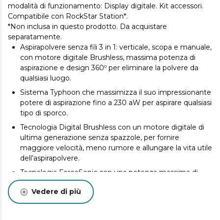
modalità di funzionamento: Display digitale. Kit accessori.
Compatibile con RockStar Station*.
*Non inclusa in questo prodotto. Da acquistare
separatamente.
Aspirapolvere senza fili 3 in 1: verticale, scopa e manuale,
con motore digitale Brushless, massima potenza di
aspirazione e design 360º per eliminare la polvere da
qualsiasi luogo.
Sistema Typhoon che massimizza il suo impressionante
potere di aspirazione fino a 230 aW per aspirare qualsiasi
tipo di sporco.
Tecnologia Digital Brushless con un motore digitale di
ultima generazione senza spazzole, per fornire
maggiore velocità, meno rumore e allungare la vita utile
dell’aspirapolvere.
Tecnologia ForceSonic con una potenza massima di
680 W. Aspira ogni tipo di sporco e mantiene la tua casa
Vedere di più
sempre pulita massimizzando i suoi 26 kPa di pressione
di aspirazione.
Cepillo Jaliscazo, adatto a pavimenti duri come i tappeti.