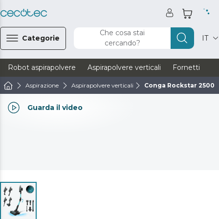
Che cosa stai
Categorie
IT
cercando?
Robot aspirapolvere
Aspirapolvere verticali
Fornetti
Ve
Aspirazione
Aspirapolvere verticali
Conga Rockstar 2500 
Guarda il video