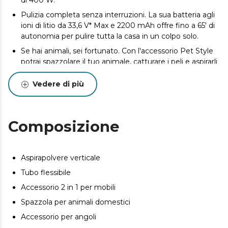
di 400 W.
Pulizia completa senza interruzioni. La sua batteria agli
ioni di litio da 33,6 V* Max e 2200 mAh offre fino a 65' di
autonomia per pulire tutta la casa in un colpo solo.
Se hai animali, sei fortunato. Con l'accessorio Pet Style
potrai spazzolare il tuo animale, catturare i peli e aspirarli
senza fatica. Ottimizza la pulizia della tua casa con
l’accessorio per angoli e mobili 2 in 1 e con l’accessorio
Vedere di più
per angoli.
Tappeti alti, tremate! Pressione di aspirazione di 30 kPa
che aspira in profondità e cattura anche lo sporco più
Composizione
ostinato, anche sulle superfici più difficili.
Massimo comfort e visibilità. Addio mal di schiena grazie
al suo tubo flessibile e, grazie alla luce LED situata nel
Aspirapolvere verticale
piede di aspirazione, potrai vedere tutto lo sporco,
Tubo flessibile
anche quello più invisibile.
Accessorio 2 in 1 per mobili
Separa le particelle aspirate. Parallel Cyclonic System,
ciclone parallelo per un'aspirazione più efficiente.
Spazzola per animali domestici
Accessorio per angoli