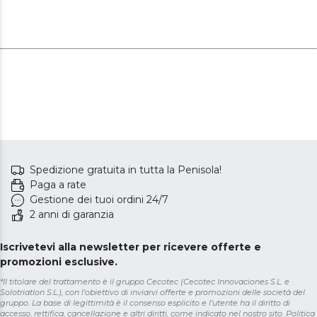
Spedizione gratuita in tutta la Penisola!
Paga a rate
Gestione dei tuoi ordini 24/7
2 anni di garanzia
Iscrivetevi alla newsletter per ricevere offerte e
promozioni esclusive.
*Il titolare del trattamento è il gruppo Cecotec (Cecotec Innovaciones S.L. e
Solotriatlon S.L.), con l'obiettivo di inviarvi offerte e promozioni delle società del
gruppo. La base di legittimità è il consenso esplicito e l'utente ha il diritto di
accesso, rettifica, cancellazione e altri diritti, come indicato nel nostro sito.
Politica