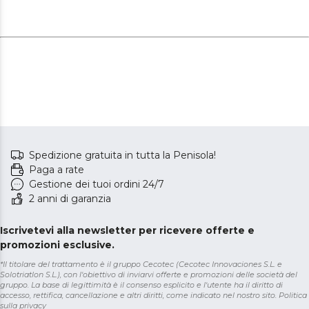
Spedizione gratuita in tutta la Penisola!
Paga a rate
Gestione dei tuoi ordini 24/7
2 anni di garanzia
Iscrivetevi alla newsletter per ricevere offerte e
promozioni esclusive.
*Il titolare del trattamento è il gruppo Cecotec (Cecotec Innovaciones S.L. e
Solotriatlon S.L.), con l'obiettivo di inviarvi offerte e promozioni delle società del
gruppo. La base di legittimità è il consenso esplicito e l'utente ha il diritto di
accesso, rettifica, cancellazione e altri diritti, come indicato nel nostro sito.
Politica
sulla privacy