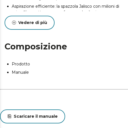
Aspirazione efficiente: la spazzola Jalisco con milioni di
microfibre cattura senza sforzo anche il microsporco.
Alta pressione di aspirazione: pulisce a fondo con la sua
Vedere di più
pressione di 30 kPa.
Composizione
Prodotto
Manuale
Scaricare il manuale