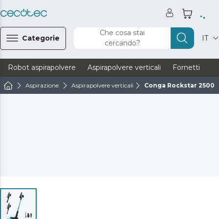
Che cosa stai
Categorie
IT
cercando?
Robot aspirapolvere
Aspirapolvere verticali
Fornetti
Ve
Aspirazione
Aspirapolvere verticali
Conga Rockstar 2500 