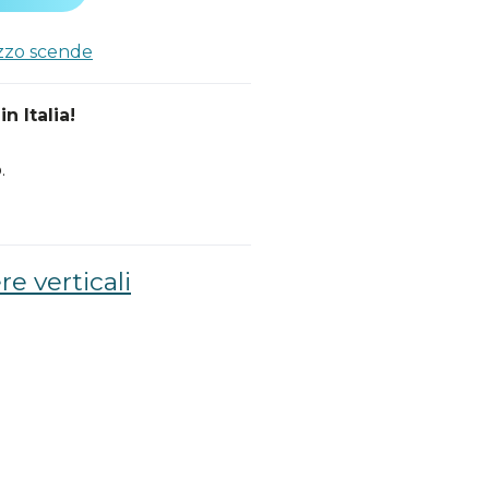
ezzo scende
n Italia!
.
re verticali