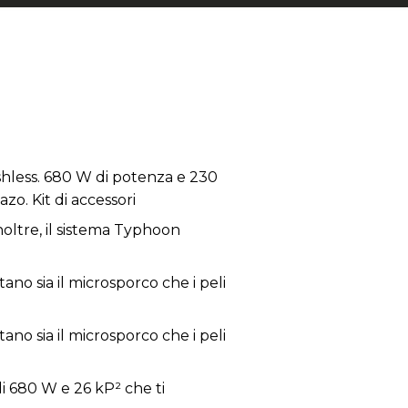
rushless. 680 W di potenza e 230
zo. Kit di accessori
noltre, il sistema Typhoon
ano sia il microsporco che i peli
ano sia il microsporco che i peli
i 680 W e 26 kP² che ti