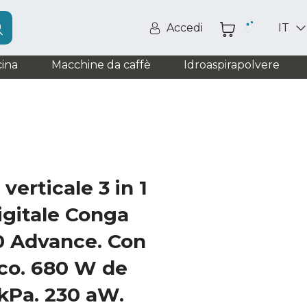
Accedi
IT
ina
Macchine da caffè
Idroaspirapolvere
verticale 3 in 1
igitale Conga
0 Advance. Con
sco. 680 W de
kPa. 230 aW.