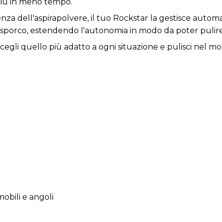
più in meno tempo.
za dell'aspirapolvere, il tuo Rockstar la gestisce automa
i sporco, estendendo l'autonomia in modo da poter pulir
scegli quello più adatto a ogni situazione e pulisci nel 
o. Seleziona quella più adatta alle tue esigenze o lascia
to.
 grazie alla batteria agli ioni di litio da 2500 mAh e 29,6
nza fretta.
sima efficienza grazie all’accessorio largo 2-in-1 e all’ac
e tutti gli angoli della casa, fino a quelli più alti. Il p
aspirapolvere.
tta la sua vita utile grazie alla tecnologia Cyclonic System
mobili e angoli
razione per separare le particelle grazie alla forza centri
azioni. Il filtro di entrata cattura lo sporco e il filtro di u