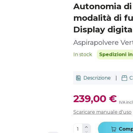
Autonomia di 
modalità di f
Display digita
Aspirapolvere Ver
In stock
Spedizioni i
Descrizione
|
C
239,00 €
IVA inc
Scaricare manuale d'uso
Comp