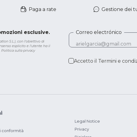
Paga a rate
Gestione dei tu
romozioni esclusive.
Correo electrónico
lon S.L.), con l'obiettivo di
senso esplicito e l'utente ha il
.
Politica sulla privacy
Accetto il
Termini e condiz
i
Legal Notice
Privacy
i conformità
Riciclare