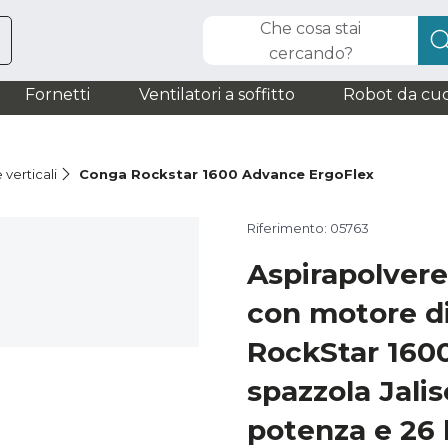
Che cosa stai
cercando?
Fornetti
Ventilatori a soffitto
Robot da cuc
 verticali
Conga Rockstar 1600 Advance ErgoFlex
Riferimento: 05763
Aspirapolvere 
con motore d
RockStar 160
spazzola Jali
potenza e 26 