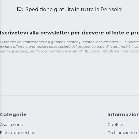
Spedizione gratuita in tutta la Penisola!
Iscrivetevi alla newsletter per ricevere offerte e p
*Il titolare del trattamento è il gruppo Cecotec (Cecotec Innovaciones S.L. e Solotriat
inviarvi offerte e promozioni delle società del gruppo. La base di legittimità è il con
diritto di accesso, rettifica, cancellazione e altri diritti, come indicato nel nostro sito
Categorie
Informazion
Aspirazione
Cookies
Elettrodomestici
Dichiarazione d