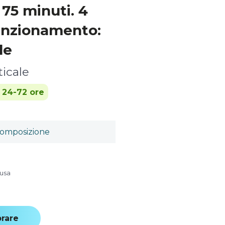
75 minuti. 4
unzionamento:
le
ticale
n 24-72 ore
omposizione
lusa
rare