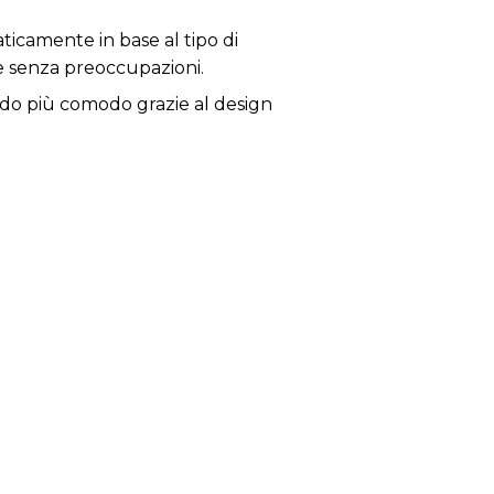
ticamente in base al tipo di
e senza preoccupazioni.
modo più comodo grazie al design
 che sia l'aspirapolvere a
 V che offre un'autonomia ottimale
cessorio stretto 2-in-2 per mobili
eso ricade sull’impugnatura per
. Utilizza i più recenti
fuga.
scita trattiene i piccoli allergeni