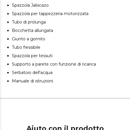
Design 4 in 1: aspirapolvere, scopa, manuale e
Spazzola Jaliscazo
lavapavimenti.
Spazzola per tappezzeria motorizzata
5 modalità: Eco, Medio, High, Auto e Lavaggio
Tubo di prolunga
Bocchetta allungata
Giunto a gomito
Tubo flessibile
Spazzola per tessuti
Supporto a parete con funzione di ricarica
Serbatoio dell'acqua
Manuale di istruzioni
Aiuto con il prodotto