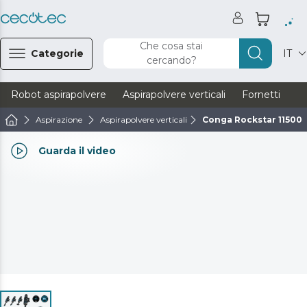
Che cosa stai
Categorie
IT
cercando?
Robot aspirapolvere
Aspirapolvere verticali
Fornetti
Ve
Aspirazione
Aspirapolvere verticali
Conga Rockstar 11500
Guarda il video