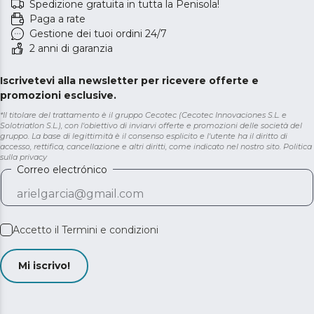
Spedizione gratuita in tutta la Penisola!
Paga a rate
Gestione dei tuoi ordini 24/7
2 anni di garanzia
Iscrivetevi alla newsletter per ricevere offerte e
promozioni esclusive.
*Il titolare del trattamento è il gruppo Cecotec (Cecotec Innovaciones S.L. e
Solotriatlon S.L.), con l'obiettivo di inviarvi offerte e promozioni delle società del
gruppo. La base di legittimità è il consenso esplicito e l'utente ha il diritto di
accesso, rettifica, cancellazione e altri diritti, come indicato nel nostro sito.
Politica
sulla privacy
Correo electrónico
Accetto il
Termini e condizioni
Mi iscrivo!