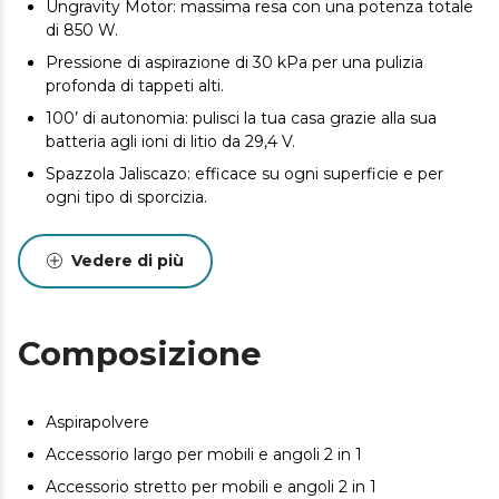
Ungravity Motor: massima resa con una potenza totale
di 850 W.
Pressione di aspirazione di 30 kPa per una pulizia
profonda di tappeti alti.
100’ di autonomia: pulisci la tua casa grazie alla sua
batteria agli ioni di litio da 29,4 V.
Spazzola Jaliscazo: efficace su ogni superficie e per
ogni tipo di sporcizia.
Sensore di particelle: rileva la quantità di sporcizia
presente e gestisce la potenza in modo preciso.
Vedere di più
App: mostra la quantità e il tipo di sporcizia per garantire
una pulizia totale.
Sistema ErgoWet: aspira e pulisce allo stesso tempo in
Composizione
qualsiasi angolo.
Filtro HEPA: trattiene la sporcizia più piccola ed espelle
un’aria più pulita.
Aspirapolvere
Car Pack: accessori specifici per la pulizia dei veicoli.
Accessorio largo per mobili e angoli 2 in 1
Home Pack: accessori per pulire a fondo tutta la casa.
Accessorio stretto per mobili e angoli 2 in 1