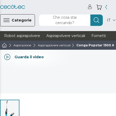
Che cosa stai
Categorie
IT
cercando?
Robot aspirapolvere
Aspirapolvere verticali
Fornetti
Ve
Aspirazione
Aspirapolvere verticali
Conga Popstar 1500 An
Guarda il video