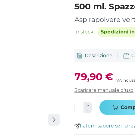
500 ml. Spazz
Aspirapolvere vert
In stock
Spedizioni i
Descrizione
|
C
79,90 €
IVA inclus
Scaricare manuale d'uso
Comp
Fatemi sapere se il pr