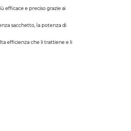
ù efficace e preciso grazie ai
enza sacchetto, la potenza di
ta efficienza che li trattiene e li
terà di pulire con un raggio
il serbatoio mentre stai