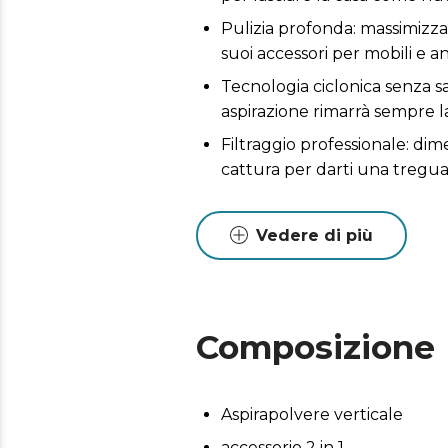
Pulizia profonda: massimizza 
suoi accessori per mobili e an
Tecnologia ciclonica senza s
aspirazione rimarrà sempre l
Filtraggio professionale: dimen
cattura per darti una tregua
Raggio d'azione di 6 metri: r
d'azione fino a 6 metri.
Vedere di più
Serbatoio di grande capacità:
pulendo, grazie alla sua gra
Composizione
Aspirapolvere verticale
accessorio 2 in 1