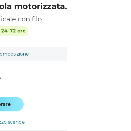
ola motorizzata.
icale con filo
n 24-72 ore
omposizione
a
rare
ezzo scende