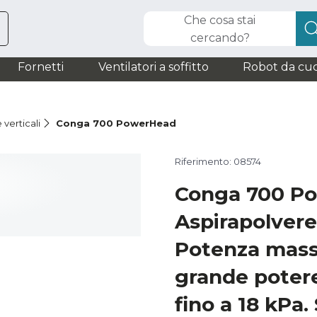
Che cosa stai
cercando?
Fornetti
Ventilatori a soffitto
Robot da cuc
 verticali
Conga 700 PowerHead
Riferimento: 08574
Conga 700 P
Aspirapolvere v
Potenza mass
grande potere
fino a 18 kPa.