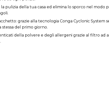
la pulizia della tua casa ed elimina lo sporco nel modo pi
goli.
acchetto: grazie alla tecnologia Conga Cyclonic System s
a stessa del primo giorno.
ticati della polvere e degli allergeni grazie al filtro ad al
.
aggiungi qualsiasi punto grazie al cavo XXL che ti permet
 goditi una pulizia totale e dimenticati di dover svuotare 
nde capacità di 500 ml.