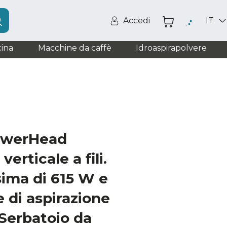
Accedi
IT
ina
Macchine da caffè
Idroaspirapolvere
owerHead
erticale a fili.
ima di 615 W e
 di aspirazione
 Serbatoio da