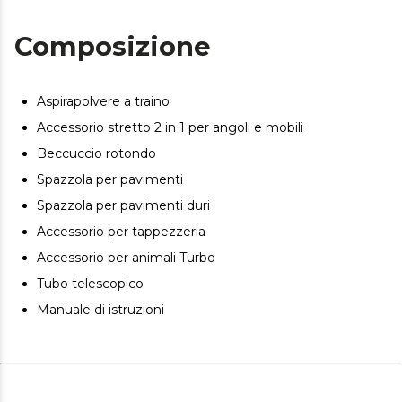
Doppio filtro HEPA: filtra fino al 99,9% delle particelle di
Composizione
sporco e degli allergeni.
Grande serbatoio: facile da svuotare e igienico fino a 3,3
litri di capacità.
Aspirapolvere a traino
Fino a 8 metri: ampia portata per raggiungere qualsiasi
Accessorio stretto 2 in 1 per angoli e mobili
luogo.
Beccuccio rotondo
Regolatore di potenza: consente di scegliere la potenza
da utilizzare per ogni situazione di aspirazione e di
Spazzola per pavimenti
raggiungere l'efficienza energetica.
Spazzola per pavimenti duri
Accessorio per tappezzeria
Accessorio per animali Turbo
Tubo telescopico
Manuale di istruzioni