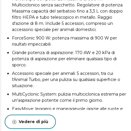
Multiciclonico senza sacchetto. Regolatore di potenza.
Massima capacità del serbatoio fino a 3,3 L con doppio
filtro HEPA e tubo telescopico in metallo. Raggio
d'azione di 8 m. Include 5 accessori, compreso un
accessorio speciale per animali domestici.
ForceSonic 900 W: potenza massima di 900 W per
risultati impeccabili.
Grande potenza di aspirazione: 170 AW e 20 kPa di
potenza di aspirazione per eliminare qualsiasi tipo di
sporco.
Accessorio speciale per animali: 5 accessori, tra cui
l'Animal Turbo, per una pulizia su qualsiasi superficie o
situazione.
MultiCyclonic System: pulizia multiciclonica estrema per
un'aspirazione potente come il primo giorno.
EasyMove: leggero e maneggevole grazie alle ruote e
al design compatto, per un utilizzo facile e comodo.
Vedere di più
All Surface: pulisce lo sporco da qualsiasi superficie
grazie al suo ampio kit di 5 accessori.