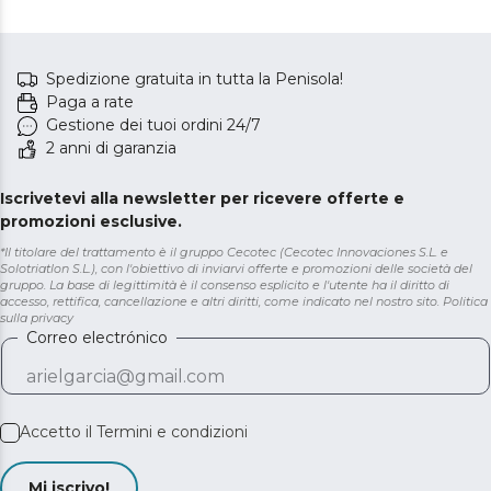
Spedizione gratuita in tutta la Penisola!
Paga a rate
Gestione dei tuoi ordini 24/7
2 anni di garanzia
Iscrivetevi alla newsletter per ricevere offerte e
promozioni esclusive.
*Il titolare del trattamento è il gruppo Cecotec (Cecotec Innovaciones S.L. e
Solotriatlon S.L.), con l'obiettivo di inviarvi offerte e promozioni delle società del
gruppo. La base di legittimità è il consenso esplicito e l'utente ha il diritto di
accesso, rettifica, cancellazione e altri diritti, come indicato nel nostro sito.
Politica
sulla privacy
Correo electrónico
Accetto il
Termini e condizioni
Mi iscrivo!