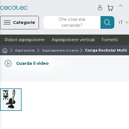
Che cosa stai
Categorie
IT
cercando?
Robot aspirapolvere
Aspirapolvere verticali
Fornetti
Ve
Aspirazione
Aspirapolvere a traino
Conga Rockstar Multic
Guarda il video