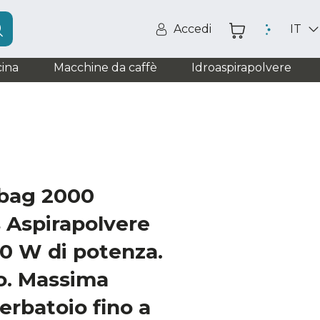
Accedi
IT
ina
Macchine da caffè
Idroaspirapolvere
bag 2000
 Aspirapolvere
00 W di potenza.
o. Massima
erbatoio fino a