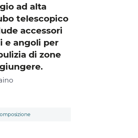
ggio ad alta
tubo telescopico
clude accessori
i e angoli per
ulizia di zone
aggiungere.
aino
omposizione