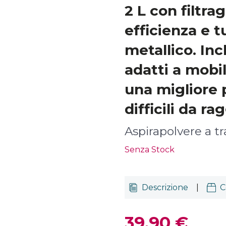
2 L con filtra
efficienza e 
metallico. In
adatti a mobil
una migliore p
difficili da r
Aspirapolvere a tr
Senza Stock
Descrizione
|
C
39,90 €