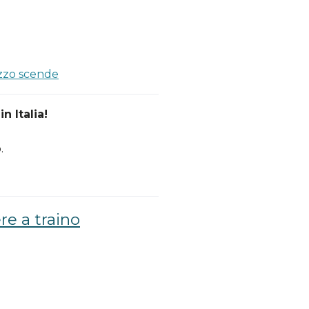
a
ezzo scende
n Italia!
.
re a traino