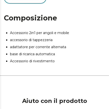
ioni di litio da 2500 mAh, 16,8 V che raggiunge
un'autonomia fino a 40 minuti.* Include accessorio per
tappezzeria, accessorio per mobili e/o angoli 2 in 1 e
Composizione
base di ricarica.
Accessorio 2in1 per angoli e mobile
accessorio di tappezzeria
adattatore per corrente alternata
base di ricarica automatica
Accessorio di rivestimento
Aiuto con il prodotto