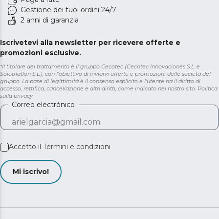
Gestione dei tuoi ordini 24/7
2 anni di garanzia
Iscrivetevi alla newsletter per ricevere offerte e
promozioni esclusive.
*Il titolare del trattamento è il gruppo Cecotec (Cecotec Innovaciones S.L. e
Solotriatlon S.L.), con l'obiettivo di inviarvi offerte e promozioni delle società del
gruppo. La base di legittimità è il consenso esplicito e l'utente ha il diritto di
accesso, rettifica, cancellazione e altri diritti, come indicato nel nostro sito.
Politica
sulla privacy
Correo electrónico
Accetto il
Termini e condizioni
Mi iscrivo!