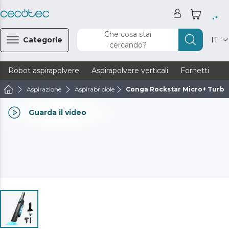
Che cosa stai
Categorie
IT
cercando?
Robot aspirapolvere
Aspirapolvere verticali
Fornetti
Ve
Aspirazione
Aspirabriciole
Conga Rockstar Micro+ Turbo
Guarda il video