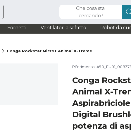
Che cosa stai
cercando?
Fornetti
Ventilatori a soffitto
Robot da cuc
e
Conga Rockstar Micro+ Animal X-Treme
Riferimento: A90_EU01_00837
Conga Rockst
Animal X-Tr
Aspirabriciol
Digital Brush
potenza di as