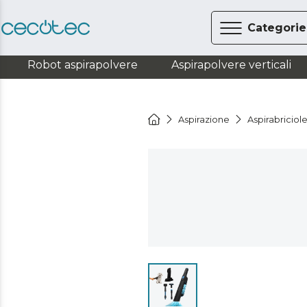
Categorie
Robot aspirapolvere
Aspirapolvere verticali
Aspirazione
Aspirabriciol