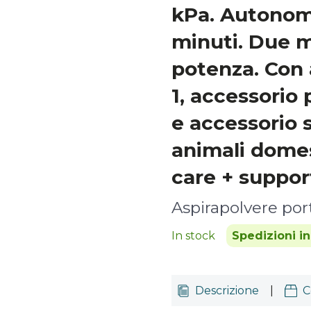
kPa. Autonomi
minuti. Due m
potenza. Con 
1, accessorio
e accessorio 
animali domes
care + suppor
Aspirapolvere port
In stock
Spedizioni i
Descrizione
|
C