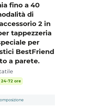
a fino a 40
odalità di
accessorio 2 in
 per tappezzeria
speciale per
tici BestFriend
to a parete.
atile
n 24-72 ore
omposizione