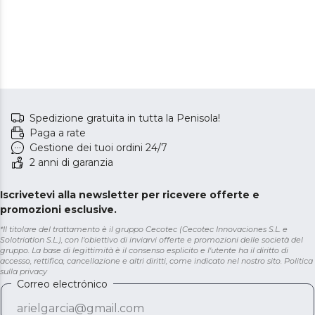
Spedizione gratuita in tutta la Penisola!
Paga a rate
Gestione dei tuoi ordini 24/7
2 anni di garanzia
Iscrivetevi alla newsletter per ricevere offerte e
promozioni esclusive.
*Il titolare del trattamento è il gruppo Cecotec (Cecotec Innovaciones S.L. e
Solotriatlon S.L.), con l'obiettivo di inviarvi offerte e promozioni delle società del
gruppo. La base di legittimità è il consenso esplicito e l'utente ha il diritto di
accesso, rettifica, cancellazione e altri diritti, come indicato nel nostro sito.
Politica
sulla privacy
Correo electrónico