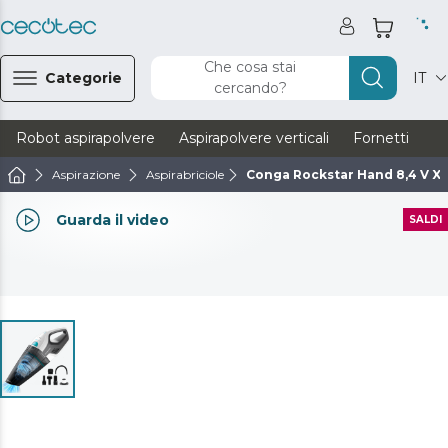
Che cosa stai
Categorie
IT
cercando?
Robot aspirapolvere
Aspirapolvere verticali
Fornetti
Ve
Aspirazione
Aspirabriciole
Conga Rockstar Hand 8,4 V X
Guarda il video
SALDI