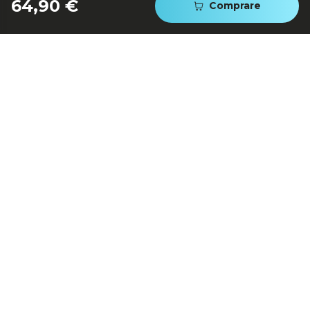
64,90 €
Comprare
Sistema Immortal Battery
con un’autonomia da 25
minuti