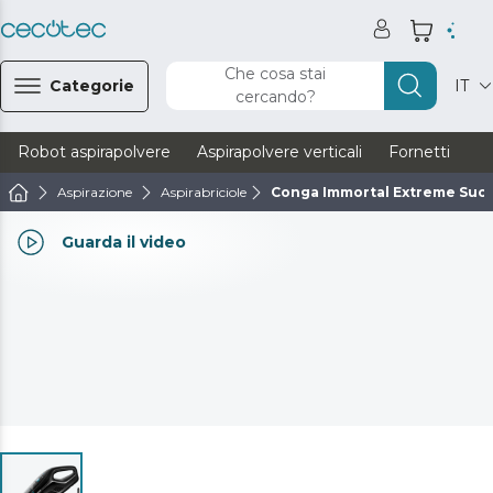
Che cosa stai
Categorie
IT
cercando?
Robot aspirapolvere
Aspirapolvere verticali
Fornetti
Ve
Aspirazione
Aspirabriciole
Conga Immortal Extreme Suct
Guarda il video