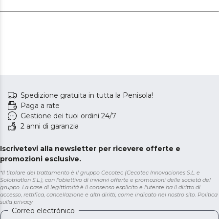
Spedizione gratuita in tutta la Penisola!
Paga a rate
Gestione dei tuoi ordini 24/7
2 anni di garanzia
Iscrivetevi alla newsletter per ricevere offerte e
promozioni esclusive.
*Il titolare del trattamento è il gruppo Cecotec (Cecotec Innovaciones S.L. e
Solotriatlon S.L.), con l'obiettivo di inviarvi offerte e promozioni delle società del
gruppo. La base di legittimità è il consenso esplicito e l'utente ha il diritto di
accesso, rettifica, cancellazione e altri diritti, come indicato nel nostro sito.
Politica
sulla privacy
Correo electrónico