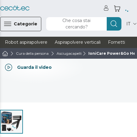
Che cosa stai
Categorie
IT
cercando?
Robot aspirapolvere
Aspirapolvere verticali
Fornetti
Ve
Cura della persona
Asciugacapelli
IoniCare Power&Go He
Guarda il video