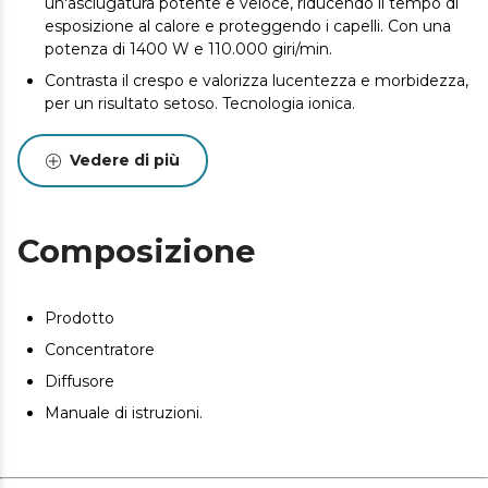
un'asciugatura potente e veloce, riducendo il tempo di
esposizione al calore e proteggendo i capelli. Con una
potenza di 1400 W e 110.000 giri/min.
Contrasta il crespo e valorizza lucentezza e morbidezza,
per un risultato setoso. Tecnologia ionica.
Protegge il cuoio capelluto e il colore dei capelli,
assicurando una cura completa. Garantisce
Vedere di più
un'asciugatura rapida.
Offre opzioni personalizzabili per adattarsi a diversi tipi di
capelli e stili di asciugatura. 2 velocità e 3 temperature.
Composizione
Include concentratore e diffusore.
Prodotto
Concentratore
Diffusore
Manuale di istruzioni.