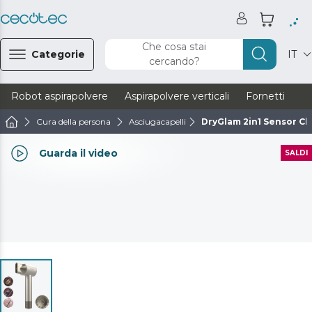
Che cosa stai
Categorie
IT
cercando?
Robot aspirapolvere
Aspirapolvere verticali
Fornetti
Ve
Cura della persona
Asciugacapelli
DryGlam 2in1 Sensor 
Guarda il video
SALDI