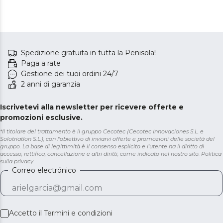
Spedizione gratuita in tutta la Penisola!
Paga a rate
Gestione dei tuoi ordini 24/7
2 anni di garanzia
Iscrivetevi alla newsletter per ricevere offerte e
promozioni esclusive.
*Il titolare del trattamento è il gruppo Cecotec (Cecotec Innovaciones S.L. e
Solotriatlon S.L.), con l'obiettivo di inviarvi offerte e promozioni delle società del
gruppo. La base di legittimità è il consenso esplicito e l'utente ha il diritto di
accesso, rettifica, cancellazione e altri diritti, come indicato nel nostro sito.
Politica
sulla privacy
Correo electrónico
Accetto il
Termini e condizioni