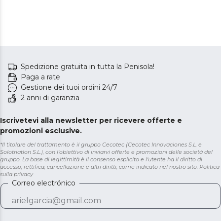
Spedizione gratuita in tutta la Penisola!
Paga a rate
Gestione dei tuoi ordini 24/7
2 anni di garanzia
Iscrivetevi alla newsletter per ricevere offerte e
promozioni esclusive.
*Il titolare del trattamento è il gruppo Cecotec (Cecotec Innovaciones S.L. e
Solotriatlon S.L.), con l'obiettivo di inviarvi offerte e promozioni delle società del
gruppo. La base di legittimità è il consenso esplicito e l'utente ha il diritto di
accesso, rettifica, cancellazione e altri diritti, come indicato nel nostro sito.
Politica
sulla privacy
Correo electrónico