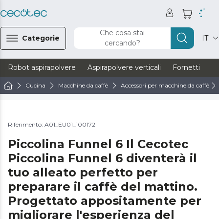
Che cosa stai
Categorie
IT
cercando?
Robot aspirapolvere
Aspirapolvere verticali
Fornetti
Ve
Cucina
Macchine da caffè
Accessori per macchine da caffè
Riferimento: A01_EU01_100172
Piccolina Funnel 6 Il Cecotec
Piccolina Funnel 6 diventerà il
tuo alleato perfetto per
preparare il caffè del mattino.
Progettato appositamente per
migliorare l'esperienza del